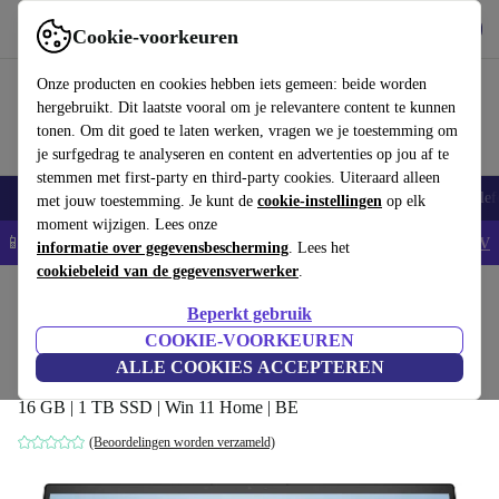
Download de app
Downloaden
Cookie-voorkeuren
Gebruik refurbed snel en eenvoudig
Onze producten en cookies hebben iets gemeen: beide worden
hergebruikt. Dit laatste vooral om je relevantere content te kunnen
tonen. Om dit goed te laten werken, vragen we je toestemming om
je surfgedrag te analyseren en content en advertenties op jou af te
stemmen met first-party en third-party cookies. Uiteraard alleen
Smartphones
Laptops
Tablets
Smartwatches
Accessoires
Koptelef
met jouw toestemming. Je kunt de
cookie-instellingen
op elk
moment wijzigen. Lees onze
📱5% EXTRA korting op alle iPhones – Code: IPHONEDEAL -
AV
informatie over gegevensbescherming
. Lees het
cookiebeleid van de gegevensverwerker
.
Home
Producten
Laptops
HP Laptops
Beperkt gebruik
HP Envy x360 15-ew0753ng | i7-1260P |
COOKIE-VOORKEUREN
15.6-inch
ALLE COOKIES ACCEPTEREN
16 GB | 1 TB SSD | Win 11 Home | BE
(Beoordelingen worden verzameld)