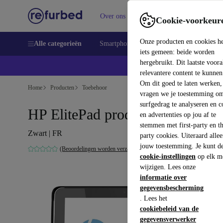
Over ons
Verkopen
Support
Cookie-voorkeur
Onze producten en cookies h
Alle categorieën
Smartphones
Laptops
Tablets
Sm
iets gemeen: beide worden
hergebruikt. Dit laatste voor
relevantere content te kunnen
Om dit goed te laten werken,
Home
Producten
Toebehoor
vragen we je toestemming om
surfgedrag te analyseren en c
HP ElitePad productiviteitscover
en advertenties op jou af te
stemmen met first-party en th
Zwart | FR
party cookies. Uiteraard alle
jouw toestemming. Je kunt d
(Beoordelingen worden verzameld)
cookie-instellingen
op elk m
wijzigen. Lees onze
informatie over
gegevensbescherming
. Lees het
cookiebeleid van de
gegevensverwerker