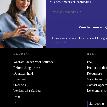
Mis nooit meer een aanbieding
ontvang €15 korting!
Mis nooit meer een aanbieding.
Voucher aanvrag
REFURBED NEDERLAND - RETHINK NEW.
Informatie over het gebruik van persoonlijke gegev
Privacybeleid
BEDRIJF
HELP
Waarom kiezen voor refurbed?
FAQ
Refurbishing proces
Productconditi
Duurzaamheid
Retourneren
Kwaliteit
Garantievoorw
Over ons
Contact opne
Werken bij refurbed
Leverancier w
Blog
Pers
Herroeping