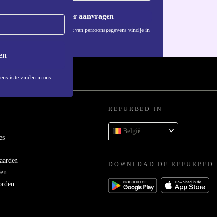
Voucher aanvragen
Informatie over het gebruik van persoonsgegevens vind je in
ons
privacybeleid
.
en
ens is te vinden in ons
REFURBED IN
België
es
aarden
DOWNLOAD DE REFURBED 
men
orden