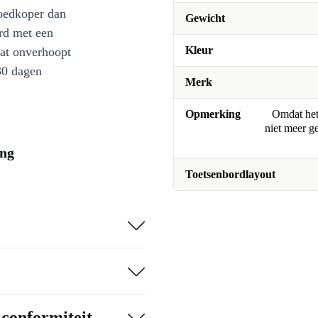
oedkoper dan
Gewicht
rd met een
Kleur
at onverhoopt
30 dagen
Merk
Opmerking
Omdat het 
niet meer g
ing
Toetsenbordlayout
-conformiteit