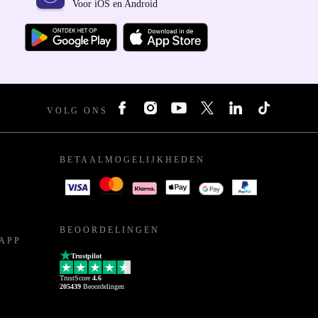
Voor iOS en Android
VOLG ONS
BETAALMOGELIJKHEDEN
BEOORDELINGEN
APP
Trustpilot
TrustScore
4.6
205439
Beoordelingen