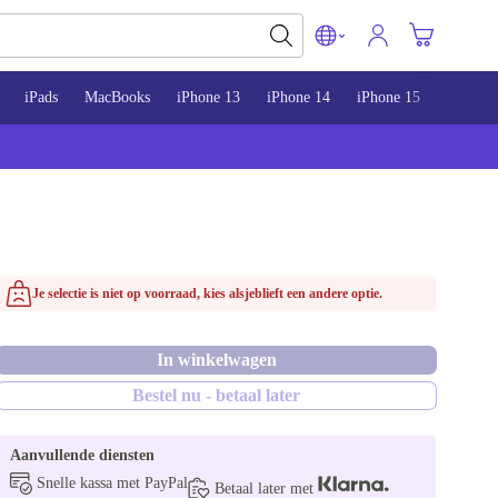
iPads
MacBooks
iPhone 13
iPhone 14
iPhone 15
Je selectie is niet op voorraad, kies alsjeblieft een andere optie.
In winkelwagen
Bestel nu - betaal later
Aanvullende diensten
Snelle kassa met PayPal
Betaal later met