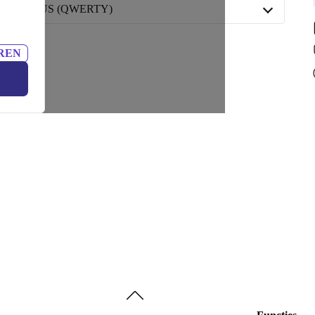
US (QWERTY)
US (QWERTY)
REN
IT (QWERTY)
Beschikbaar in andere configuraties
DE (QWERTZ)