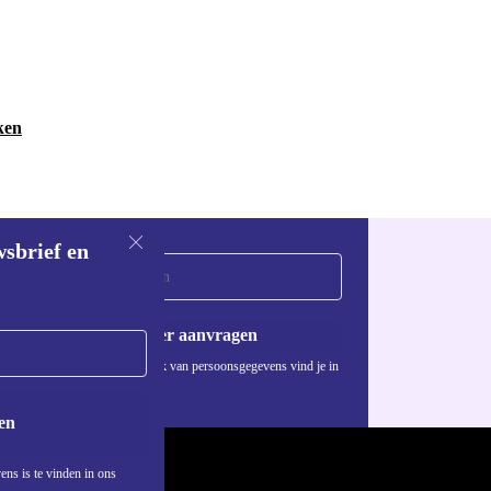
ken
wsbrief en
Voucher aanvragen
Informatie over het gebruik van persoonsgegevens vind je in
ons
privacybeleid
.
en
ens is te vinden in ons