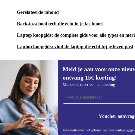
Gerelateerde inhoud
Back-to-school tech die écht in je tas hoort
Laptop koopgids: de complete gids voor alle types en mer
Laptop koopgids: vind de laptop die echt bij je leven past
Meld je aan voor onze nieu
ontvang 15€ korting!
Meld je aan voor onze nieuwsbrief en
Mis nooit meer een aanbieding
ontvang €15 korting!
Mis nooit meer een aanbieding.
Voucher aanvrag
REFURBED NEDERLAND - RETHINK NEW.
Informatie over het gebruik van persoonlijke gegev