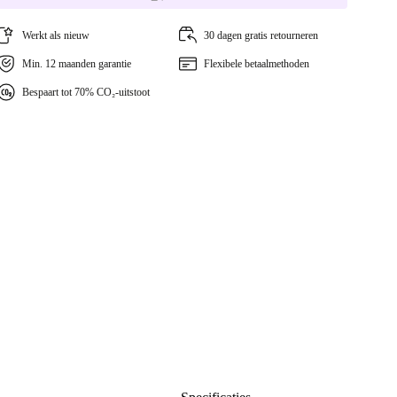
Werkt als nieuw
30 dagen gratis retourneren
Min. 12 maanden garantie
Flexibele betaalmethoden
Bespaart tot 70% CO₂-uitstoot