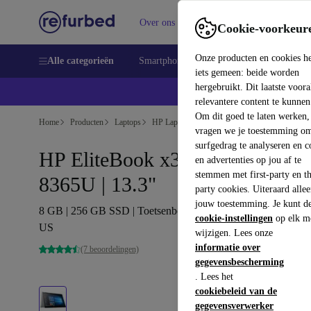
Over ons
Verkopen
Support
Cookie-voorkeur
Onze producten en cookies h
Alle categorieën
Smartphones
Laptops
Tablets
Sm
iets gemeen: beide worden
hergebruikt. Dit laatste voor
relevantere content te kunnen
Om dit goed te laten werken,
Home
Producten
Laptops
HP Laptops
vragen we je toestemming om
surfgedrag te analyseren en c
HP EliteBook x360 830 G6 | i5-
en advertenties op jou af te
stemmen met first-party en th
8365U | 13.3"
party cookies. Uiteraard alle
jouw toestemming. Je kunt d
8 GB | 256 GB SSD | Toetsenbordverlichting | Win 11 Pro |
cookie-instellingen
op elk m
US
wijzigen. Lees onze
informatie over
(7 beoordelingen)
gegevensbescherming
. Lees het
cookiebeleid van de
gegevensverwerker