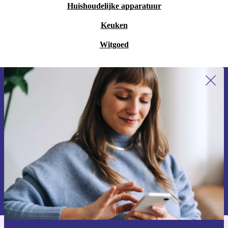
Zo blijft jouw keuken fris en hygiënisch.
Huishoudelijke apparatuur
Zekerheid bij refurbed
Keuken
Minimaal 12 maanden garantie:
Vertrouw op langdurige
Witgoed
prestaties.
30 dagen gratis retourneren:
Zit het toch niet helemaal goed? Je
stuurt het apparaat zonder zorgen terug.
Meld je aan voor onze nieuwsbrief en
ontvang €15 korting!
Met de refurbished GRAEF Universeel snijapparaat SKS
Mis nooit meer een aanbieding.
12002 kies je voor gemak, kracht en duurzaamheid in je
keuken. Zet vandaag nog een stap richting slimmer en
milieubewuster koken!
Voucher aanvragen
Informatie over het gebruik van persoonsgegevens vind je in ons
privacybeleid
.