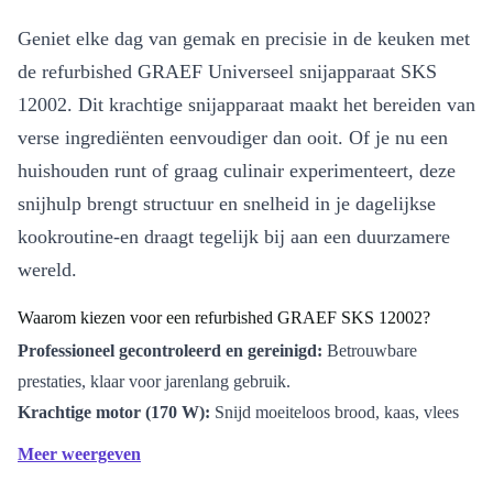
Geniet elke dag van gemak en precisie in de keuken met
de refurbished GRAEF Universeel snijapparaat SKS
12002. Dit krachtige snijapparaat maakt het bereiden van
verse ingrediënten eenvoudiger dan ooit. Of je nu een
huishouden runt of graag culinair experimenteert, deze
snijhulp brengt structuur en snelheid in je dagelijkse
kookroutine-en draagt tegelijk bij aan een duurzamere
wereld.
Waarom kiezen voor een refurbished GRAEF SKS 12002?
Professioneel gecontroleerd en gereinigd:
Betrouwbare
prestaties, klaar voor jarenlang gebruik.
Krachtige motor (170 W):
Snijd moeiteloos brood, kaas, vlees
of groenten, passend bij alle kookbehoeften.
Meer weergeven
Compact én stevig:
Past in elke keuken, maar biedt de kracht die