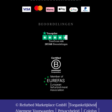
BEOORDELINGEN
Trustpilot
TrustScore
4.6
205568
Beoordelingen
© Refurbed Marketplace GmbH
Toegankelijkheid
Algemene Voorwaarden
Privacybeleid
Colofon