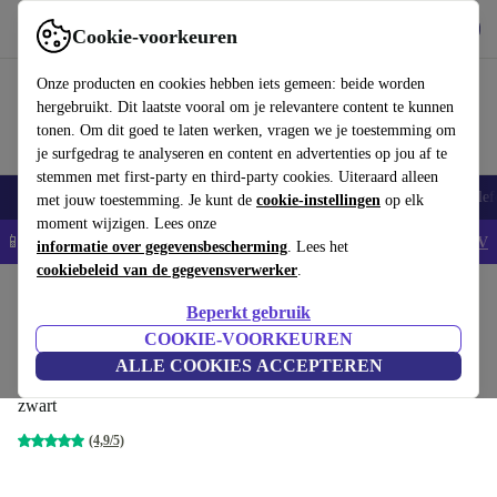
Download de app
Downloaden
Cookie-voorkeuren
Gebruik refurbed snel en eenvoudig
Onze producten en cookies hebben iets gemeen: beide worden
hergebruikt. Dit laatste vooral om je relevantere content te kunnen
tonen. Om dit goed te laten werken, vragen we je toestemming om
je surfgedrag te analyseren en content en advertenties op jou af te
stemmen met first-party en third-party cookies. Uiteraard alleen
Smartphones
Laptops
Tablets
Smartwatches
Accessoires
Koptelef
met jouw toestemming. Je kunt de
cookie-instellingen
op elk
moment wijzigen. Lees onze
📱5% EXTRA korting op alle iPhones – Code: IPHONEDEAL -
AV
informatie over gegevensbescherming
. Lees het
cookiebeleid van de gegevensverwerker
.
Home
Producten
Keuken
Keukenapparaten
Blenders en snijders
Beperkt gebruik
GRAEF Universeel snijapparaat SKS
COOKIE-VOORKEUREN
12002
ALLE COOKIES ACCEPTEREN
zwart
(4,9/5)