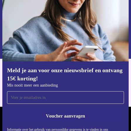
Voucher aanvragen
Informatie over het gebruik van persoonsgegevens vind je in ons
privacybeleid
.
Meld je aan voor onze nieuwsbrief en ontvang
Download de refurbed app
15€ korting!
Voor iOS en Android
Mis nooit meer een aanbieding
Voucher aanvragen
REFURBED NEDERLAND - RETHINK NEW.
Informatie over het gebruik van persoonlijke gegevens is te vinden in ons