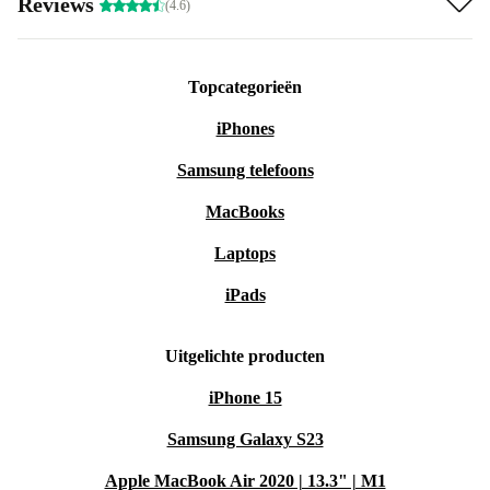
beschermt immers het milieu en bespaart tegelijkertijd
Reviews
(4.6)
geld! Zoals je van ons gewend bent, krijg je deze camera
met 12 maanden garantie, 30 dagen gratis proberen en
Topcategorieën
onze uitstekende refurbished™-klantenservice.
iPhones
Samsung telefoons
MacBooks
Laptops
iPads
Uitgelichte producten
iPhone 15
Samsung Galaxy S23
Apple MacBook Air 2020 | 13.3" | M1