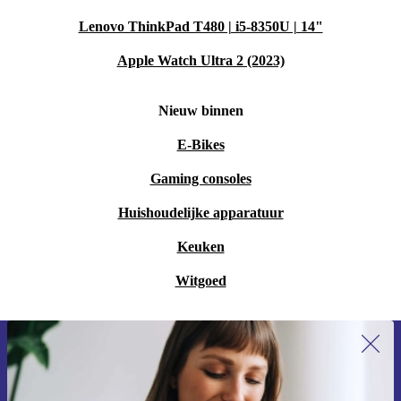
Lenovo ThinkPad T480 | i5-8350U | 14"
Apple Watch Ultra 2 (2023)
Nieuw binnen
E-Bikes
Gaming consoles
Huishoudelijke apparatuur
Keuken
Witgoed
Meld je aan voor onze nieuwsbrief en
ontvang €15 korting!
Mis nooit meer een aanbieding.