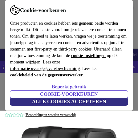
Download de app
Downloaden
Cookie-voorkeuren
Gebruik refurbed snel en eenvoudig
Onze producten en cookies hebben iets gemeen: beide worden
hergebruikt. Dit laatste vooral om je relevantere content te kunnen
tonen. Om dit goed te laten werken, vragen we je toestemming om
je surfgedrag te analyseren en content en advertenties op jou af te
stemmen met first-party en third-party cookies. Uiteraard alleen
Smartphones
Laptops
Tablets
Smartwatches
Accessoires
Koptelef
met jouw toestemming. Je kunt de
cookie-instellingen
op elk
moment wijzigen. Lees onze
📱5% EXTRA korting op alle iPhones – Code: IPHONEDEAL -
AV
informatie over gegevensbescherming
. Lees het
cookiebeleid van de gegevensverwerker
.
Home
Producten
Camera's
GoPro
Beperkt gebruik
GoPro Hero8
COOKIE-VOORKEUREN
ALLE COOKIES ACCEPTEREN
Zwart
(Beoordelingen worden verzameld)