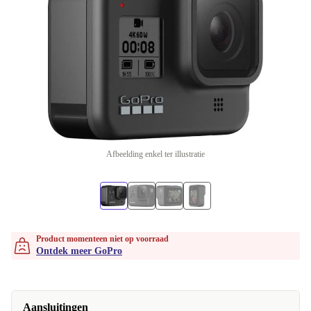
Afbeelding enkel ter illustratie
Product momenteen niet op voorraad
Ontdek meer GoPro
Aansluitingen