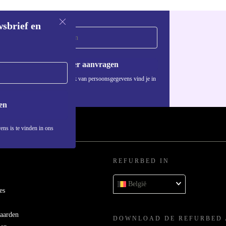
wsbrief en
Voucher aanvragen
Informatie over het gebruik van persoonsgegevens vind je in
ons
privacybeleid
.
en
ens is te vinden in ons
REFURBED IN
België
es
aarden
DOWNLOAD DE REFURBED 