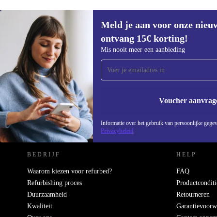
Meld je aan voor onze nieu
ontvang 15€ korting!
Meld je aan voor onze nieuwsbrief en
Mis nooit meer een aanbieding
ontvang €15 korting!
Mis nooit meer een aanbieding.
Voucher aanvrag
REFURBED NEDERLAND - RETHINK NEW.
Informatie over het gebruik van persoonlijke gegev
Privacybeleid
BEDRIJF
HELP
Waarom kiezen voor refurbed?
FAQ
Refurbishing proces
Productconditi
Duurzaamheid
Retourneren
Kwaliteit
Garantievoorw