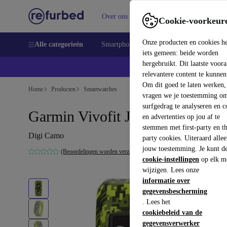
Over ons
Verkopen
Support
Cookie-voorkeur
Onze producten en cookies h
Alle categorieën
Smartphones
Laptops
Tablets
Sm
iets gemeen: beide worden
hergebruikt. Dit laatste voor
relevantere content te kunnen
Om dit goed te laten werken,
Home
Producten
Smartwatches
vragen we je toestemming om
surfgedrag te analyseren en c
Garmin Vivofit Jr (2016)
en advertenties op jou af te
stemmen met first-party en th
Digi Camo
party cookies. Uiteraard alle
jouw toestemming. Je kunt d
(Beoordelingen worden verzameld)
cookie-instellingen
op elk m
wijzigen. Lees onze
informatie over
gegevensbescherming
. Lees het
cookiebeleid van de
gegevensverwerker