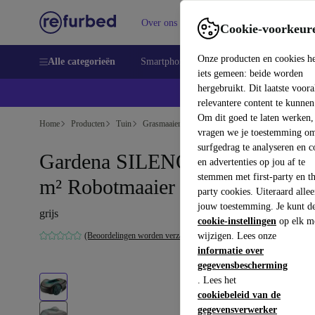
Over ons
Verkopen
Support
Cookie-voorkeur
Onze producten en cookies h
Alle categorieën
Smartphones
Laptops
Tablets
Sm
iets gemeen: beide worden
hergebruikt. Dit laatste voor
relevantere content te kunnen
Om dit goed te laten werken,
Home
Producten
Tuin
Grasmaaiers
vragen we je toestemming om
surfgedrag te analyseren en c
Gardena SILENO minimo 250
en advertenties op jou af te
stemmen met first-party en th
m² Robotmaaier
party cookies. Uiteraard alle
jouw toestemming. Je kunt d
grijs
cookie-instellingen
op elk m
(Beoordelingen worden verzameld)
wijzigen. Lees onze
informatie over
gegevensbescherming
. Lees het
cookiebeleid van de
gegevensverwerker