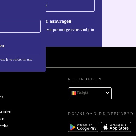
Voucher aanvragen
Informatie over het gebruik van persoonsgegevens vind je in
ons
privacybeleid
.
en
ens is te vinden in ons
REFURBED IN
België
es
aarden
DOWNLOAD DE REFURBED 
men
orden