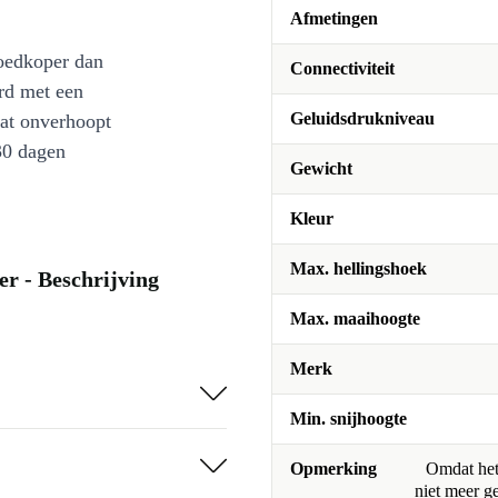
Afmetingen
oedkoper dan
Connectiviteit
rd met een
Geluidsdrukniveau
at onverhoopt
30 dagen
Gewicht
Kleur
Max. hellingshoek
 - Beschrijving
Max. maaihoogte
Merk
Min. snijhoogte
Opmerking
Omdat het 
niet meer g