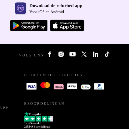
Download de refurbed app
Voor iOS en Android
VOLG ONS
BETAALMOGELIJKHEDEN
BEOORDELINGEN
APP
Trustpilot
TrustScore
4.6
205549
Beoordelingen