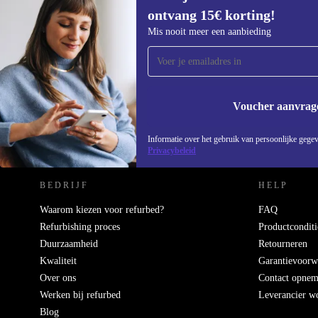
ontvang 15€ korting!
Meld je aan voor onze nieuwsbrief en
Mis nooit meer een aanbieding
ontvang €15 korting!
Mis nooit meer een aanbieding.
Voucher aanvrag
REFURBED NEDERLAND - RETHINK NEW.
Informatie over het gebruik van persoonlijke gegev
Privacybeleid
BEDRIJF
HELP
Waarom kiezen voor refurbed?
FAQ
Refurbishing proces
Productconditi
Duurzaamheid
Retourneren
Kwaliteit
Garantievoorw
Over ons
Contact opne
Werken bij refurbed
Leverancier w
Blog