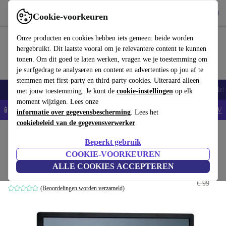
Download de app
Downloaden
Cookie-voorkeuren
Gebruik refurbed snel en eenvoudig
Onze producten en cookies hebben iets gemeen: beide worden
hergebruikt. Dit laatste vooral om je relevantere content te kunnen
tonen. Om dit goed te laten werken, vragen we je toestemming om
je surfgedrag te analyseren en content en advertenties op jou af te
stemmen met first-party en third-party cookies. Uiteraard alleen
Smartphones
Laptops
Tablets
Smartwatches
Accessoires
Koptelef
met jouw toestemming. Je kunt de
cookie-instellingen
op elk
moment wijzigen. Lees onze
📱5% EXTRA korting op alle iPhones – Code: IPHONEDEAL -
AV
informatie over gegevensbescherming
. Lees het
cookiebeleid van de gegevensverwerker
.
Home
Producten
Monitoren
Beperkt gebruik
Fujitsu Display B22W-6 | 22"
COOKIE-VOORKEUREN
ALLE COOKIES ACCEPTEREN
€ 64
zonder voet | Zwart
€ 99
(Beoordelingen worden verzameld)