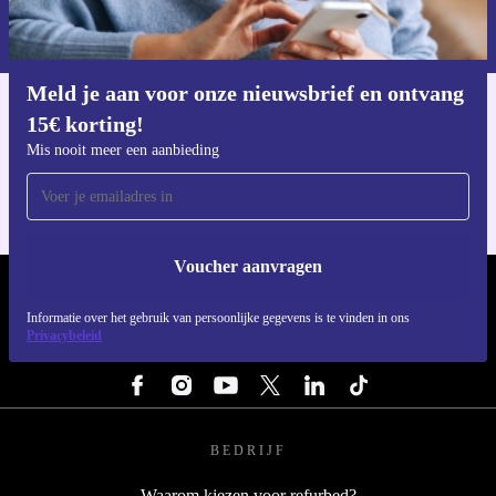
Informatie over het gebruik van persoonsgegevens vind je in ons
privacybeleid
.
Meld je aan voor onze nieuwsbrief en ontvang
15€ korting!
Download de refurbed app
Voor iOS en Android
Mis nooit meer een aanbieding
Voucher aanvragen
REFURBED NEDERLAND - RETHINK NEW.
Informatie over het gebruik van persoonlijke gegevens is te vinden in ons
Privacybeleid
VOLG ONS
BEDRIJF
Waarom kiezen voor refurbed?