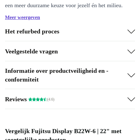
een meer duurzame keuze voor jezelf én het milieu.
Meer weergeven
Belangrijkste voordelen
22 inch beeldscherm
: Ruime werkruimte voor documenten,
Het refurbed proces
websites en entertainment.
WSXGA+ resolutie (1680 x 1050)
: Heldere en scherpe
Veelgestelde vragen
weergave, perfect voor multitasken.
TN-paneel, 60 Hz
: Vlotte prestaties, ideaal voor dagelijks
Informatie over productveiligheid en -
gebruik.
conformiteit
Snelle reactiesnelheid (5 ms)
: Voorkom vertragingen bij
videomeetings of gaming-sessies.
Reviews
Energiezuinig ontwerp
: Verminder je verbruik, verlaag je
(4.6)
ecologische voetafdruk.
Professioneel gecontroleerd en grondig gereinigd
: Altijd
betrouwbaar, direct inzetbaar.
Vergelijk Fujitsu Display B22W-6 | 22" met
soortgelijke producten