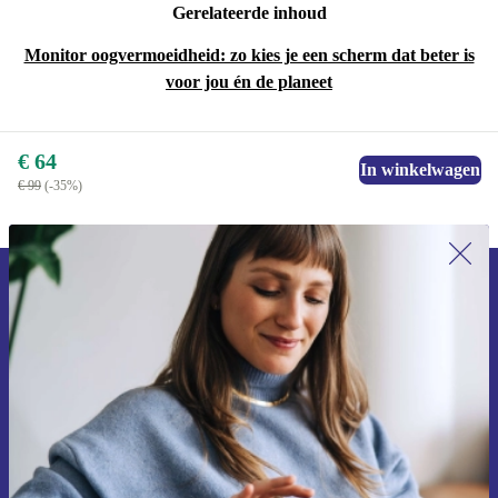
Gerelateerde inhoud
Monitor oogvermoeidheid: zo kies je een scherm dat beter is
voor jou én de planeet
€ 64
In winkelwagen
€ 99
(-35%)
Meld je aan voor onze nieuwsbrief en
ontvang €15 korting!
Mis nooit meer een aanbieding.
Voucher aanvragen