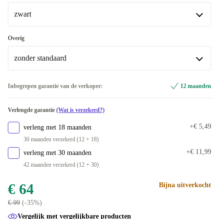
zwart
zwart
Overig
Beschikbaar in andere configuraties
zonder standaard
grijs
+€ 42,38
zonder standaard
Inbegrepen garantie van de verkoper:
12 maanden
Beschikbaar in andere configuraties
Verlengde garantie
(Wat is verzekerd?)
incl. standaard
+€ 42,38
+€ 5,49
verleng met 18 maanden
30 maanden verzekerd (12 + 18)
+€ 11,99
verleng met 30 maanden
42 maanden verzekerd (12 + 30)
€ 64
Bijna uitverkocht
€ 99
(-35%)
Vergelijk met vergelijkbare producten