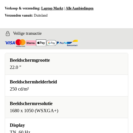
Verkoop & verzending:
Laptop Markt
|
Alle Aanbiedingen
Verzonden vanuit:
Duitsland
Veilige transactie
Beeldschermgrootte
22.0 "
Beeldschermhelderheid
250 cd/m²
Beeldschermresolutie
1680 x 1050 (WSXGA+)
Display
TN, 60 Hz