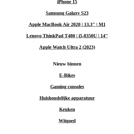
Kies je voor refurbed, dan kies je voor zekerheid:
iPhone 15
Samsung Galaxy S23
Minimaal 12 maanden garantie
op je refurbished monitor
30 dagen gratis retourneren
– probeer zonder zorgen
Apple MacBook Air 2020 | 13.3" | M1
Lenovo ThinkPad T480 | i5-8350U | 14"
Met de refurbished Fujitsu Display B22W-6 haal je een
monitor in huis die niet alleen betrouwbaar presteert,
Apple Watch Ultra 2 (2023)
maar ook bijdraagt aan een duurzamere wereld. Maak
Nieuw binnen
vandaag nog een slimme én bewuste keuze voor jouw
(thuis)kantoor!
E-Bikes
Gaming consoles
Huishoudelijke apparatuur
Keuken
Witgoed