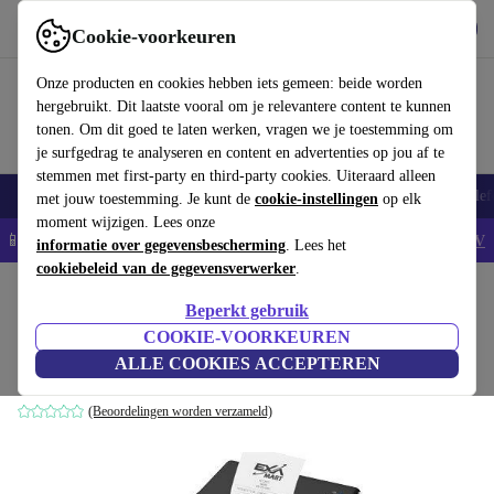
Download de app
Downloaden
Cookie-voorkeuren
Gebruik refurbed snel en eenvoudig
Onze producten en cookies hebben iets gemeen: beide worden
hergebruikt. Dit laatste vooral om je relevantere content te kunnen
tonen. Om dit goed te laten werken, vragen we je toestemming om
je surfgedrag te analyseren en content en advertenties op jou af te
stemmen met first-party en third-party cookies. Uiteraard alleen
Smartphones
Laptops
Tablets
Smartwatches
Accessoires
Koptelef
met jouw toestemming. Je kunt de
cookie-instellingen
op elk
moment wijzigen. Lees onze
📱5% EXTRA korting op alle iPhones – Code: IPHONEDEAL -
AV
informatie over gegevensbescherming
. Lees het
cookiebeleid van de gegevensverwerker
.
Home
Producten
Printers & Scanners
Beperkt gebruik
Epson TM-H 6000V
COOKIE-VOORKEUREN
ALLE COOKIES ACCEPTEREN
USB | serieel | Zwart
(Beoordelingen worden verzameld)