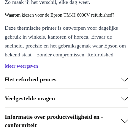
Zo maak jij het verschil, elke dag weer.
Waarom kiezen voor de Epson TM-H 6000V refurbished?
Deze thermische printer is ontworpen voor dagelijks
gebruik in winkels, kantoren of horeca. Ervaar de
snelheid, precisie en het gebruiksgemak waar Epson om
bekend staat – zonder compromissen. Refurbished
betekent in dit geval: professioneel gecontroleerd,
Meer weergeven
grondig gereinigd en helemaal klaar voor betrouwbaar
Het refurbed proces
gebruik.
Voordelen op een rij:
Veelgestelde vragen
Scherpe afdrukken
dankzij 180 dpi resolutie, ideaal voor
duidelijke kassabonnen en documenten.
Informatie over productveiligheid en -
Thermische printtechnologie:
stil, snel en zuinig; geen inkt
conformiteit
nodig, minder onderhoud.