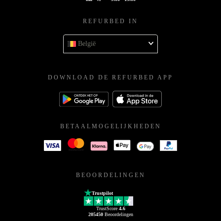
REFURBED IN
België
DOWNLOAD DE REFURBED APP
BETAALMOGELIJKHEDEN
BEOORDELINGEN
Trustpilot
TrustScore
4.6
205450
Beoordelingen