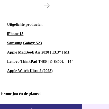
orkshops,
 leveren op
Uitgelichte producten
iPhone 15
Samsung Galaxy S23
en, schakel vlot
Apple MacBook Air 2020 | 13.3" | M1
 met consistente
Lenovo ThinkPad T480 | i5-8350U | 14"
Apple Watch Ultra 2 (2023)
vergelijk data
ll HD-kwaliteit,
is voor jou én de planeet