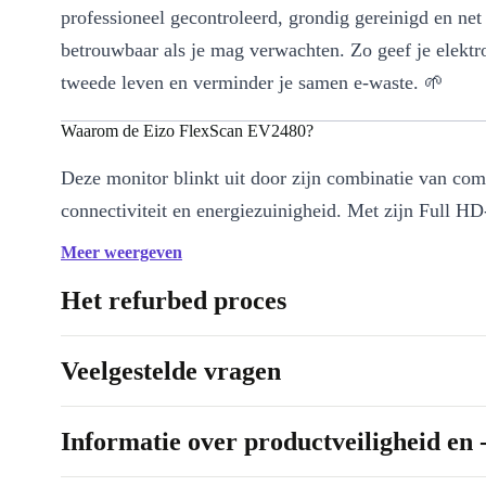
professioneel gecontroleerd, grondig gereinigd en net
betrouwbaar als je mag verwachten. Zo geef je elektr
tweede leven en verminder je samen e-waste. 🌱
Waarom de Eizo FlexScan EV2480?
Deze monitor blinkt uit door zijn combinatie van com
connectiviteit en energiezuinigheid. Met zijn Full HD
(1920 x 1080) geniet je van scherpe details en natuu
Meer weergeven
kleuren. Dankzij het IPS-paneel blijft het beeld vanui
Het refurbed proces
helder en consistent-ideaal als je samenwerkt of prese
Belangrijkste voordelen:
Veelgestelde vragen
Ergonomisch ontwerp
: Pas hoogte, kanteling en draaistand
Zo werk je comfortabel, de hele dag door.
Informatie over productveiligheid en 
Veelzijdige aansluitingen
: Sluit moeiteloos laptops, pc’s of a
via USB-C, DisplayPort, HDMI en USB-A poorten.