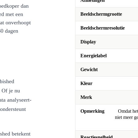
Afmetingen
oedkoper dan
rd met een
Beeldschermgrootte
at onverhoopt
Beeldschermresolutie
30 dagen
Display
Energielabel
Gewicht
rbished
Kleur
 Of je nu
Merk
ata analyseert-
 ondersteunt
Opmerking
Omdat het 
niet meer g
ished betekent
Reactiesnelheid