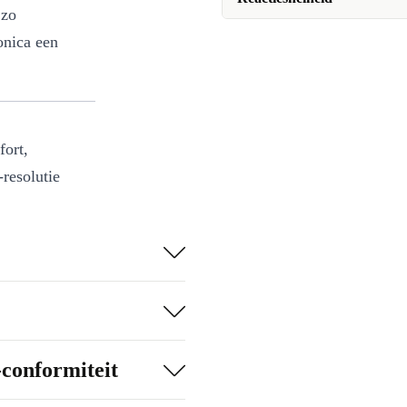
 zo
onica een
fort,
-resolutie
rgetrouwe
t iedere hoek
nteert.
 eenvoudig aan.
-conformiteit
ccessoires aan