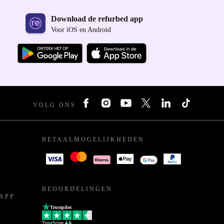
Download de refurbed app
Voor iOS en Android
VOLG ONS
BETAALMOGELIJKHEDEN
BEOORDELINGEN
APP
Trustpilot
TrustScore
4.6