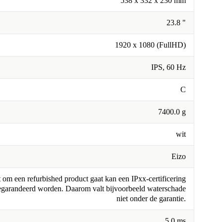
538 x 332 x 230 mm
23.8 "
1920 x 1080 (FullHD)
IPS, 60 Hz
C
7400.0 g
wit
Eizo
om een refurbished product gaat kan een IPxx-certificering
egarandeerd worden. Daarom valt bijvoorbeeld waterschade
niet onder de garantie.
5.0 ms