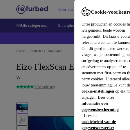
Over ons
Verkopen
Support
Cookie-voorkeur
Onze producten en cookies h
Alle categorieën
Smartphones
Laptops
Tablets
Sm
iets gemeen: beide worden
hergebruikt. Dit laatste voor
relevantere content te kunnen
Om dit goed te laten werken,
Home
Producten
Monitoren
vragen we je toestemming om
surfgedrag te analyseren en c
Eizo FlexScan EV2480 | 23.8"
en advertenties op jou af te
stemmen met first-party en th
Wit
party cookies. Uiteraard alle
jouw toestemming. Je kunt d
(1 beoordeling)
cookie-instellingen
op elk m
wijzigen. Lees onze
informatie over
gegevensbescherming
. Lees het
cookiebeleid van de
gegevensverwerker