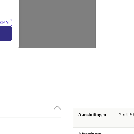
REN
Aansluitingen
2 x USB