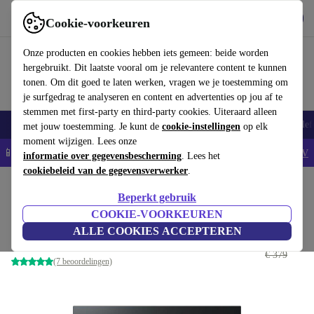
Download de app
Downloaden
Cookie-voorkeuren
Gebruik refurbed snel en eenvoudig
Onze producten en cookies hebben iets gemeen: beide worden
hergebruikt. Dit laatste vooral om je relevantere content te kunnen
tonen. Om dit goed te laten werken, vragen we je toestemming om
je surfgedrag te analyseren en content en advertenties op jou af te
stemmen met first-party en third-party cookies. Uiteraard alleen
Smartphones
Laptops
Tablets
Smartwatches
Accessoires
Koptelef
met jouw toestemming. Je kunt de
cookie-instellingen
op elk
moment wijzigen. Lees onze
📱5% EXTRA korting op alle iPhones – Code: IPHONEDEAL -
AV
informatie over gegevensbescherming
. Lees het
cookiebeleid van de gegevensverwerker
.
Home
Producten
Monitoren
Beperkt gebruik
Eizo FlexScan EV2456 | 24.1-inch
COOKIE-VOORKEUREN
ALLE COOKIES ACCEPTEREN
€ 179
Zwart
€ 379
(7 beoordelingen)