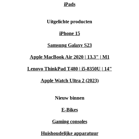
wensen? Stuur het kosteloos terug.
iPads
Met de Eizo FlexScan EV2456 kies je voor kwaliteit,
Uitgelichte producten
comfort en een meer duurzame keuze. Geef jouw
iPhone 15
werkplek toekomst – eenvoudig, slim en verantwoord.
Samsung Galaxy S23
Apple MacBook Air 2020 | 13.3" | M1
Lenovo ThinkPad T480 | i5-8350U | 14"
Apple Watch Ultra 2 (2023)
Nieuw binnen
E-Bikes
Gaming consoles
Huishoudelijke apparatuur