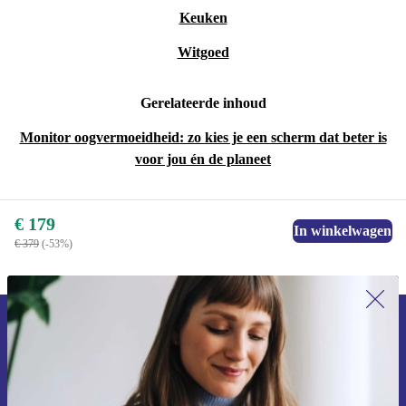
Keuken
Witgoed
Gerelateerde inhoud
Monitor oogvermoeidheid: zo kies je een scherm dat beter is
voor jou én de planeet
€ 179
In winkelwagen
€ 379
(-53%)
Meld je aan voor onze nieuwsbrief en
ontvang €15 korting!
Mis nooit meer een aanbieding.