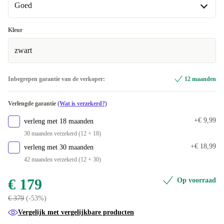
Goed
Goed
Kleur
zwart
Heel goed
+€ 20
Inbegrepen garantie van de verkoper:
12 maanden
Verlengde garantie
(Wat is verzekerd?)
+€ 9,99
verleng met 18 maanden
30 maanden verzekerd (12 + 18)
+€ 18,99
verleng met 30 maanden
42 maanden verzekerd (12 + 30)
€ 179
Op voorraad
€ 379
(-53%)
Vergelijk met vergelijkbare producten