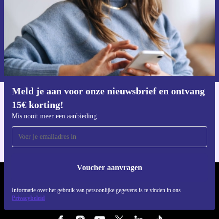
Voucher aanvragen
Informatie over het gebruik van persoonsgegevens vind je in ons
privacybeleid
.
Meld je aan voor onze nieuwsbrief en ontvang
15€ korting!
Download de refurbed app
Voor iOS en Android
Mis nooit meer een aanbieding
Voucher aanvragen
REFURBED NEDERLAND - RETHINK NEW.
Informatie over het gebruik van persoonlijke gegevens is te vinden in ons
Privacybeleid
VOLG ONS