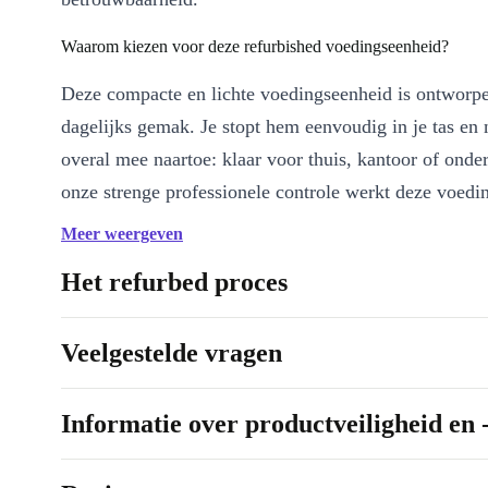
Waarom kiezen voor deze refurbished voedingseenheid?
Deze compacte en lichte voedingseenheid is ontworp
dagelijks gemak. Je stopt hem eenvoudig in je tas e
overal mee naartoe: klaar voor thuis, kantoor of ond
onze strenge professionele controle werkt deze voedi
zo betrouwbaar als je gewend bent van Dell.
Meer weergeven
VOORDELEN OP EEN RIJ:
Het refurbed proces
Professioneel gecontroleerd, grondig gereinigd en direct klaar
Compact formaat (200 x 170 x 40 mm) en lichtgewicht: ideaa
Veelgestelde vragen
Betrouwbare stroomvoorziening voor jouw Dell laptop
Past perfect binnen je bestaande werk- of thuisomgeving
Informatie over productveiligheid en 
Refurbished: een milieubewuste keuze die bijdraagt aan minde
Slimme keuze, duurzame impact