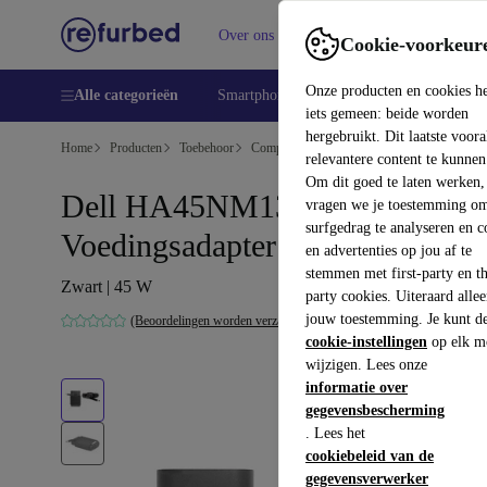
Over ons
Verkopen
Support
Cookie-voorkeur
Onze producten en cookies h
Alle categorieën
Smartphones
Laptops
Tablets
Sm
iets gemeen: beide worden
hergebruikt. Dit laatste voor
Home
Producten
Toebehoor
Computer accessoires
relevantere content te kunnen
Om dit goed te laten werken,
Dell HA45NM131
vragen we je toestemming om
surfgedrag te analyseren en c
Voedingsadapter
en advertenties op jou af te
stemmen met first-party en th
Zwart | 45 W
party cookies. Uiteraard alle
jouw toestemming. Je kunt d
(Beoordelingen worden verzameld)
cookie-instellingen
op elk m
wijzigen. Lees onze
informatie over
gegevensbescherming
. Lees het
cookiebeleid van de
gegevensverwerker