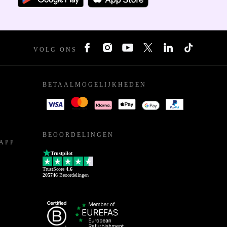
VOLG ONS
BETAALMOGELIJKHEDEN
BEOORDELINGEN
APP
Trustpilot
TrustScore
4.6
205746
Beoordelingen