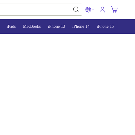
iPads
MacBooks
iPhone 13
iPhone 14
iPhone 15