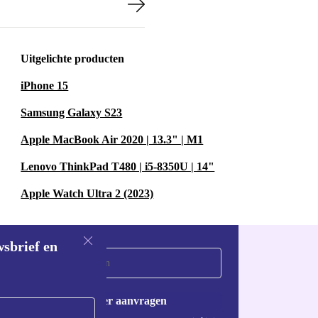
 verklein je je
n nieuw leven
g voor het
Uitgelichte producten
wbaarheid, je
iPhone 15
Samsung Galaxy S23
Apple MacBook Air 2020 | 13.3" | M1
G
Lenovo ThinkPad T480 | i5-8350U | 14"
rd en volledig
Apple Watch Ultra 2 (2023)
ell laptops.
NEMEN?
wsbrief en
wicht neem je
Voucher aanvragen