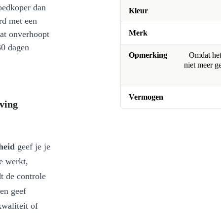
oedkoper dan
Kleur
rd met een
Merk
at onverhoopt
30 dagen
Opmerking
Omdat het 
niet meer g
Vermogen
ving
heid
geef je je
e werkt,
dt de controle
 en geef
waliteit of