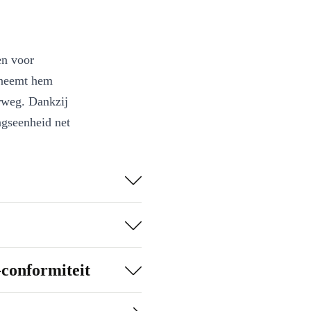
en voor
n neemt hem
erweg. Dankzij
ngseenheid net
 voor gebruik
l voor onderweg
-conformiteit
r e-afval 🌱