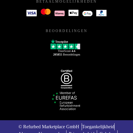
BETAALMOGELIJKHEDEN
BEOORDELINGEN
Trustpilot
TrustScore
4.6
205855
Beoordelingen
© Refurbed Marketplace GmbH
Toegankelijkheid