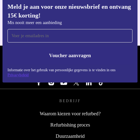
Meld je aan voor onze nieuwsbrief en ontvang
Download de refurbed app
15€ korting!
Voor iOS en Android
Mis nooit meer een aanbieding
Voucher aanvragen
REFURBED NEDERLAND - RETHINK NEW.
Informatie over het gebruik van persoonlijke gegevens is te vinden in ons
VOLG ONS
Privacybeleid
BEDRIJF
Waarom kiezen voor refurbed?
Refurbishing proces
Duurzaamheid