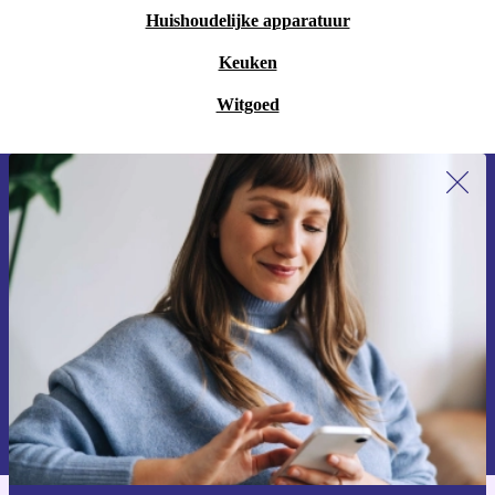
Huishoudelijke apparatuur
Keuken
Witgoed
Meld je aan voor onze nieuwsbrief en
ontvang €15 korting!
Mis nooit meer een aanbieding.
Voucher aanvragen
Informatie over het gebruik van persoonsgegevens vind je in ons
privacybeleid
.