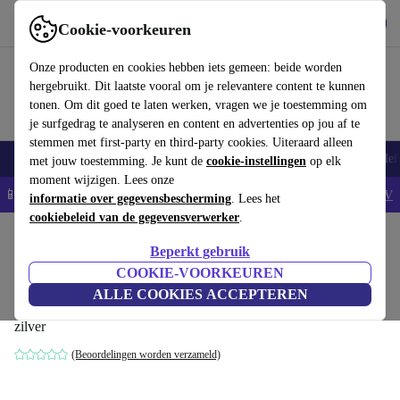
Download de app
Downloaden
Cookie-voorkeuren
Gebruik refurbed snel en eenvoudig
Onze producten en cookies hebben iets gemeen: beide worden
hergebruikt. Dit laatste vooral om je relevantere content te kunnen
tonen. Om dit goed te laten werken, vragen we je toestemming om
je surfgedrag te analyseren en content en advertenties op jou af te
stemmen met first-party en third-party cookies. Uiteraard alleen
Smartphones
Laptops
Tablets
Smartwatches
Accessoires
Koptelef
met jouw toestemming. Je kunt de
cookie-instellingen
op elk
moment wijzigen. Lees onze
📱5% EXTRA korting op alle iPhones – Code: IPHONEDEAL -
AV
informatie over gegevensbescherming
. Lees het
cookiebeleid van de gegevensverwerker
.
Home
Producten
Huishouden
Luchtreinigers & seizoensgebonden
Luchtbehande
Beperkt gebruik
DCG VECRD47TL Plafondventilator met
COOKIE-VOORKEUREN
licht
ALLE COOKIES ACCEPTEREN
zilver
(Beoordelingen worden verzameld)