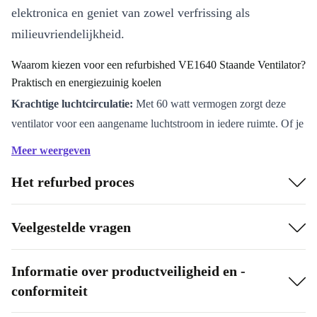
elektronica en geniet van zowel verfrissing als
milieuvriendelijkheid.
Waarom kiezen voor een refurbished VE1640 Staande Ventilator?
Praktisch en energiezuinig koelen
Krachtige luchtcirculatie:
Met 60 watt vermogen zorgt deze
ventilator voor een aangename luchtstroom in iedere ruimte. Of je
nu werkt, slaapt of ontspant, de VE1640 houdt de temperatuur
Meer weergeven
prettig.
Het refurbed proces
Ruimtebesparend ontwerp:
Dankzij de slanke vorm past hij
moeiteloos in woonkamers, slaapkamers of thuiskantoren. Je
verplaatst hem gemakkelijk naar verschillende plekken waar
Veelgestelde vragen
verkoeling gewenst is.
Betrouwbaar en professioneel opgeknapt:
De ventilator is
Informatie over productveiligheid en -
grondig gecontroleerd en gereinigd. Je krijgt de zekerheid van een
conformiteit
goed werkend, betrouwbaar apparaat – zonder de prijs van