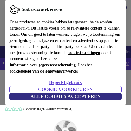
Download de app
Downloaden
Cookie-voorkeuren
Gebruik refurbed snel en eenvoudig
Onze producten en cookies hebben iets gemeen: beide worden
hergebruikt. Dit laatste vooral om je relevantere content te kunnen
tonen. Om dit goed te laten werken, vragen we je toestemming om
je surfgedrag te analyseren en content en advertenties op jou af te
stemmen met first-party en third-party cookies. Uiteraard alleen
Smartphones
Laptops
Tablets
Smartwatches
Accessoires
Koptelef
met jouw toestemming. Je kunt de
cookie-instellingen
op elk
moment wijzigen. Lees onze
📱5% EXTRA korting op alle iPhones – Code: IPHONEDEAL -
AV
informatie over gegevensbescherming
. Lees het
cookiebeleid van de gegevensverwerker
.
Home
Producten
Huishouden
Luchtreinigers & seizoensgebonden
Luchtbehande
Beperkt gebruik
DCG VE1640 Staande Ventilator
COOKIE-VOORKEUREN
ALLE COOKIES ACCEPTEREN
wit/grijs
(Beoordelingen worden verzameld)