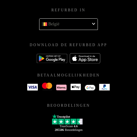
REFURBED IN
België
DOWNLOAD DE REFURBED APP
BETAALMOGELIJKHEDEN
BEOORDELINGEN
Trustpilot
TrustScore
4.6
205506
Beoordelingen