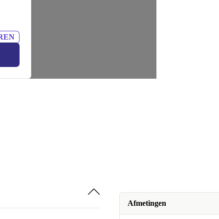
REN
Afmetingen