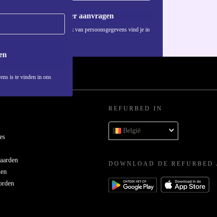
Voucher aanvragen
Informatie over het gebruik van persoonsgegevens vind je in
heid en
ons
privacybeleid
.
uden. Geen
en
ens is te vinden in ons
REFURBED IN
hnisch bent
België
es
aarden
DOWNLOAD DE REFURBED 
men
it werkt de
orden
f