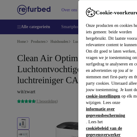
Over ons
Verkopen
Support
Cookie-voorkeur
Onze producten en cookies h
Alle categorieën
Smartphones
Laptops
Tablets
Sm
iets gemeen: beide worden
hergebruikt. Dit laatste voor
Home
Producten
Huishouden
Luchtreinigers & seizoensgebonden
Luch
relevantere content te kunnen
Om dit goed te laten werken,
Clean Air Optima 2in1
vragen we je toestemming om
surfgedrag te analyseren en c
Luchtontvochtiger en
en advertenties op jou af te
stemmen met first-party en th
luchtreiniger CA-705 Smart
party cookies. Uiteraard alle
jouw toestemming. Je kunt d
wit/zwart
cookie-instellingen
op elk m
(1 beoordeling)
wijzigen. Lees onze
informatie over
gegevensbescherming
. Lees het
cookiebeleid van de
gegevensverwerker