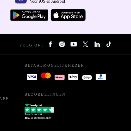
Voor iOS en Android
VOLG ONS
BETAALMOGELIJKHEDEN
BEOORDELINGEN
APP
Trustpilot
TrustScore
4.6
205719
Beoordelingen