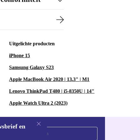
n voorkomt
id, mét laag
Uitgelichte producten
troleerd,
iPhone 15
er je van
Samsung Galaxy S23
ct op het
Apple MacBook Air 2020 | 13.3" | M1
ndige keuze
Lenovo ThinkPad T480 | i5-8350U | 14"
Apple Watch Ultra 2 (2023)
wsbrief en
treiniging