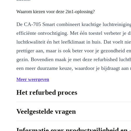
Waarom kiezen voor deze 2in1-oplossing?
De CA-705 Smart combineert krachtige luchtreinigin
efficiënte ontvochtiging. Met één toestel verbeter je d
luchtkwaliteit én het leefklimaat in huis. Dat voelt nie
prettiger aan, maar is ook beter voor je gezondheid en
gezin. Bovendien maak je met deze refurbished lucht
een meer duurzame keuze, waardoor je bijdraagt aan
elektronisch afval en slimmer omgaat met grondstoffe
Meer weergeven
Belangrijkste voordelen op een rij:
Het refurbed proces
HEPA-luchtfilter
vangt fijnstof, pollen en allergenen op – ide
hooikoorts of huisstofmijtallergie
Veelgestelde vragen
App-bediening via WiFi of Bluetooth
– regel alles eenvoudi
smartphone, waar je ook bent
Informatie over productveiligheid en 