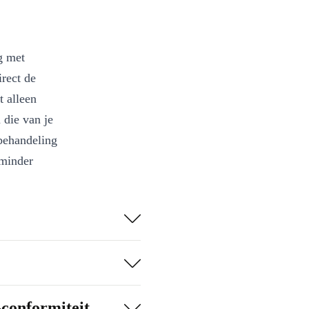
g met
irect de
t alleen
 die van je
behandeling
 minder
n.
aal bij
g met je
-conformiteit