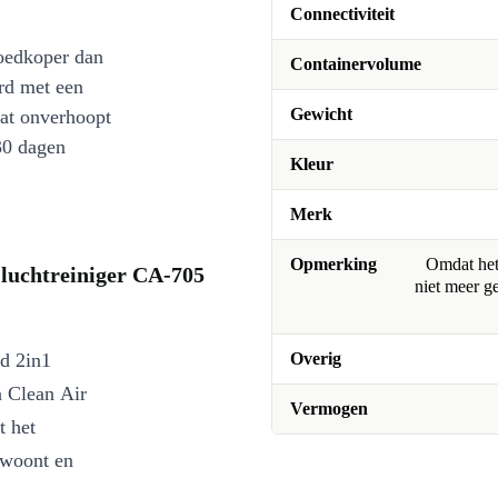
Connectiviteit
oedkoper dan
Containervolume
rd met een
Gewicht
at onverhoopt
30 dagen
Kleur
Merk
Opmerking
Omdat het 
 luchtreiniger CA-705
niet meer g
ed 2in1
Overig
n Clean Air
Vermogen
t het
 woont en