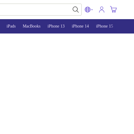
iPads
MacBooks
iPhone 13
iPhone 14
iPhone 15