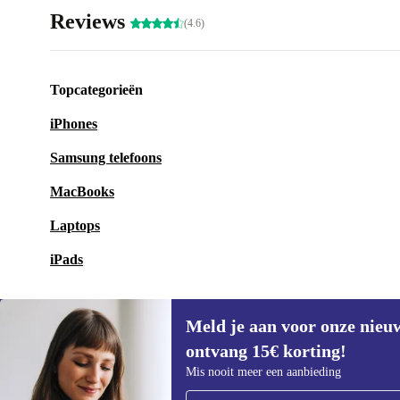
Reviews
(4.6)
Topcategorieën
iPhones
Samsung telefoons
MacBooks
Laptops
iPads
Meld je aan voor onze nieu
ontvang 15€ korting!
Meld je aan voor onze nieuwsbrief en
Mis nooit meer een aanbieding
ontvang €15 korting!