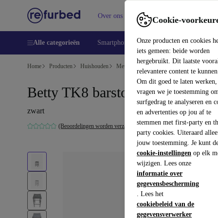
Over ons
Verkopen
Support
Cookie-voorkeur
Onze producten en cookies h
Alle categorieën
Smartphones
Laptops
Tablets
Sm
iets gemeen: beide worden
hergebruikt. Dit laatste voor
Home
Producten
Huishouden
Meubels
relevantere content te kunnen
Om dit goed te laten werken,
Betty TK8 barstoel zwart
vragen we je toestemming om
surfgedrag te analyseren en c
zwart
en advertenties op jou af te
stemmen met first-party en th
(Beoordelingen worden verzameld)
party cookies. Uiteraard alle
jouw toestemming. Je kunt d
cookie-instellingen
op elk m
wijzigen. Lees onze
informatie over
gegevensbescherming
. Lees het
cookiebeleid van de
gegevensverwerker