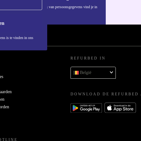
Informatie over het gebruik van persoonsgegevens vind je in
ons
privacybeleid
.
en
ens is te vinden in ons
REFURBED IN
België
es
aarden
DOWNLOAD DE REFURBED 
men
orden
OTLINE