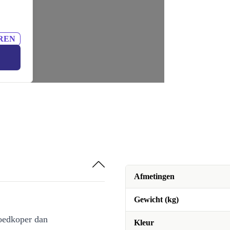
REN
Afmetingen
Gewicht (kg)
oedkoper dan
Kleur