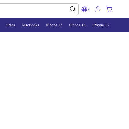
iPads
MacBooks
iPhone 13
iPhone 14
iPhone 15