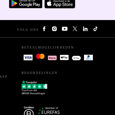
VOLG ONS
BETAALMOGELIJKHEDEN
BEOORDELINGEN
APP
Trustpilot
TrustScore
4.6
205533
Beoordelingen