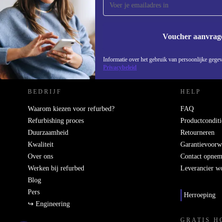
Mis nooit meer een aanbieding.
Voucher aanvrag
REFURBED NEDERLAND - RETHINK NEW.
Informatie over het gebruik van persoonlijke gegev
Privacybeleid
BEDRIJF
HELP
Waarom kiezen voor refurbed?
FAQ
Refurbishing proces
Productconditi
Duurzaamheid
Retourneren
Kwaliteit
Garantievoorw
Over ons
Contact opne
Werken bij refurbed
Leverancier w
Blog
Pers
Herroeping
↪ Engineering
GRATIS H