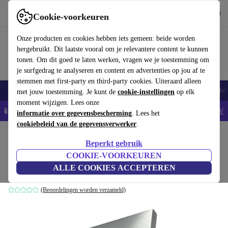
Download de app
Downloaden
Cookie-voorkeuren
Gebruik refurbed snel en eenvoudig
Onze producten en cookies hebben iets gemeen: beide worden
hergebruikt. Dit laatste vooral om je relevantere content te kunnen
tonen. Om dit goed te laten werken, vragen we je toestemming om
je surfgedrag te analyseren en content en advertenties op jou af te
stemmen met first-party en third-party cookies. Uiteraard alleen
Smartphones
Laptops
Tablets
Smartwatches
Accessoires
Koptelef
met jouw toestemming. Je kunt de
cookie-instellingen
op elk
moment wijzigen. Lees onze
📱5% EXTRA korting op alle iPhones – Code: IPHONEDEAL -
AV
informatie over gegevensbescherming
. Lees het
cookiebeleid van de gegevensverwerker
.
Home
Producten
Toebehoor
Docking Stations
Beperkt gebruik
ASUS Varidrive USB 3.0-dockingstation
COOKIE-VOORKEUREN
ALLE COOKIES ACCEPTEREN
zonder voedingsadapter
(Beoordelingen worden verzameld)