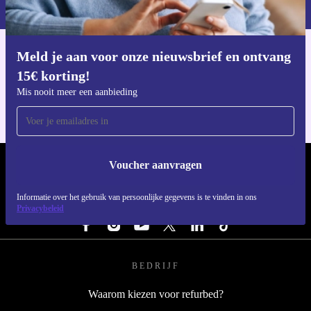
privacybeleid
.
Maak van jouw werkplek een slimme, duurzame keuze
met de refurbished ASUS Varidrive USB 3.0 Docking
Station. Ervaar het gemak, bespaar geld en draag bij aan
Meld je aan voor onze nieuwsbrief en ontvang
Download de refurbed app
een groenere toekomst. 🌱
15€ korting!
Voor iOS en Android
Mis nooit meer een aanbieding
Voucher aanvragen
REFURBED NEDERLAND - RETHINK NEW.
Informatie over het gebruik van persoonlijke gegevens is te vinden in ons
VOLG ONS
Privacybeleid
BEDRIJF
Waarom kiezen voor refurbed?