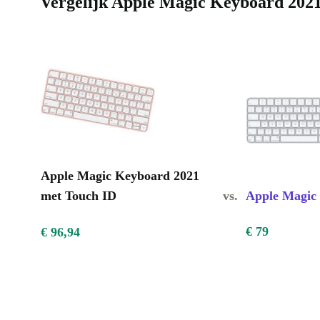
Vergelijk Apple Magic Keyboard 2021
Maak de overstap naar slimmer, comfortabeler en mi
werken met het refurbished Apple Magic Keyboard 2
Geef technologie een tweede kans en geniet van toppre
dag weer.
Apple Magic Keyboard 2021
met Touch ID
vs.
Apple Magic
€ 79
€ 96,94