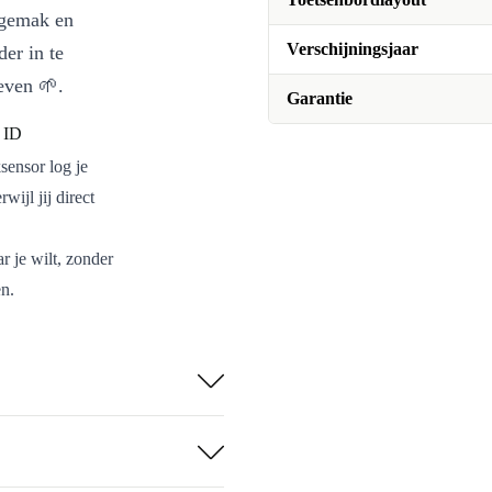
ksgemak en
Verschijningsjaar
er in te
even 🌱.
Garantie
 ID
sensor log je
wijl jij direct
r je wilt, zonder
n.
 prettige
.
etsenbord
etsenbord van
opconditie