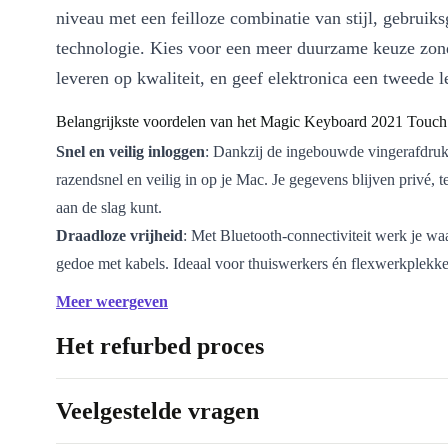
niveau met een feilloze combinatie van stijl, gebrui
technologie. Kies voor een meer duurzame keuze zond
leveren op kwaliteit, en geef elektronica een tweede l
Belangrijkste voordelen van het Magic Keyboard 2021 Touch
Snel en veilig inloggen
: Dankzij de ingebouwde vingerafdruk
razendsnel en veilig in op je Mac. Je gegevens blijven privé, ter
aan de slag kunt.
Draadloze vrijheid
: Met Bluetooth-connectiviteit werk je waa
gedoe met kabels. Ideaal voor thuiswerkers én flexwerkplekke
Comfortabel typen
: De stille, responsieve toetsen bieden een
Meer weergeven
typervaring, perfect voor lange werkdagen of creatieve sessies
Het refurbed proces
Lichtgewicht ontwerp
: Met slechts 243 gram neem je het to
eenvoudig overal mee naartoe.
Duurzaam en professioneel gereviseerd
: Elk refurbished to
Veelgestelde vragen
refurbed is grondig gecontroleerd, gereinigd en technisch in t