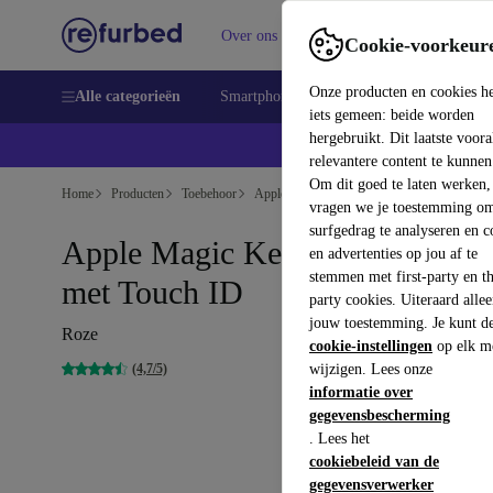
Over ons
Verkopen
Support
Cookie-voorkeur
Onze producten en cookies h
Alle categorieën
Smartphones
Laptops
Tablets
Sm
iets gemeen: beide worden
hergebruikt. Dit laatste voor
relevantere content te kunnen
Om dit goed te laten werken,
Home
Producten
Toebehoor
Apple Accessoires
vragen we je toestemming om
surfgedrag te analyseren en c
Apple Magic Keyboard 2021
en advertenties op jou af te
stemmen met first-party en th
met Touch ID
party cookies. Uiteraard alle
jouw toestemming. Je kunt d
Roze
cookie-instellingen
op elk m
(4,7/5)
wijzigen. Lees onze
informatie over
gegevensbescherming
. Lees het
cookiebeleid van de
gegevensverwerker