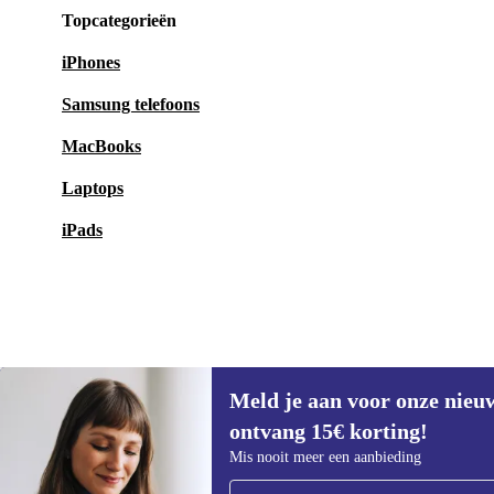
Topcategorieën
iPhones
Samsung telefoons
MacBooks
Laptops
iPads
Meld je aan voor onze nieu
€ 96,94
€ 159
(-39%)
ontvang 15€ korting!
Meld je aan voor onze nieuwsbrief en
Mis nooit meer een aanbieding
ontvang €15 korting!