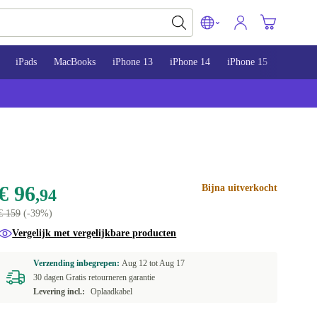
iPads
MacBooks
iPhone 13
iPhone 14
iPhone 15
€ 96
Bijna uitverkocht
,94
€ 159
(-39%)
Vergelijk met vergelijkbare producten
Verzending inbegrepen:
Aug 12 tot
Aug 17
30 dagen Gratis retourneren garantie
Levering incl.:
Oplaadkabel