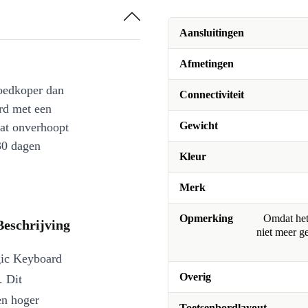
Aansluitingen
Afmetingen
oedkoper dan
Connectiviteit
rd met een
Gewicht
at onverhoopt
30 dagen
Kleur
Merk
Opmerking
Omdat het 
eschrijving
niet meer g
gic Keyboard
Overig
. Dit
en hoger
Toetsenbordlayout