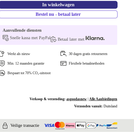
In winkelwagen
Bestel nu - betaal later
Aanvullende diensten
Snelle kassa met PayPal
Betaal later met
Werkt als nieuw
30 dagen gratis retourneren
Min. 12 maanden garantie
Flexibele betaalmethoden
Bespaart tot 70% CO₂-uitstoot
Verkoop & verzending:
asgoodasnew
|
Alle Aanbiedingen
Verzonden vanuit:
Duitsland
Veilige transactie