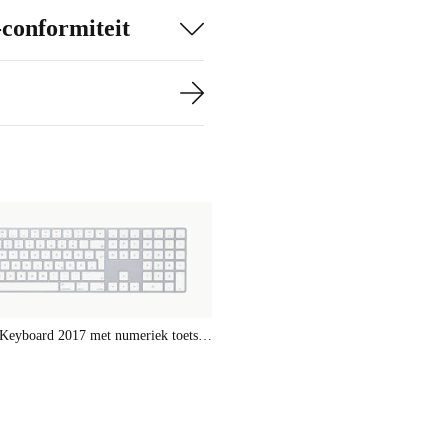
sch afval.
-conformiteit
ervaring, maar
uct krijgt een
ulaire
én voor de
D
ac?
senbord aan en
Apple Magic Keyboard 2017 met numeriek toetsenblok
ewikkelde