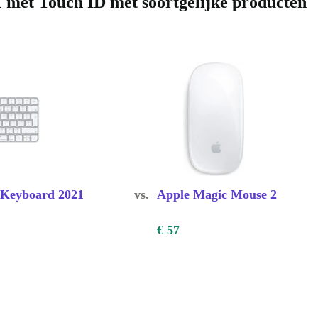
 met Touch ID met soortgelijke producten
lieubewuster
021 Touch ID.
staties – elke
 Keyboard 2021
vs.
Apple Magic Mouse 2
€ 57