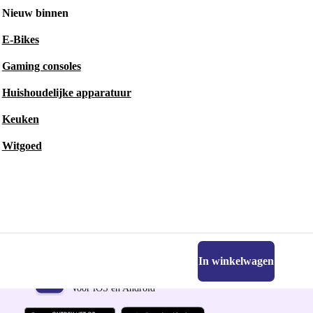
Nieuw binnen
E-Bikes
Gaming consoles
Huishoudelijke apparatuur
Keuken
Witgoed
In winkelwagen
Download de refurbed app
Voor iOS en Android