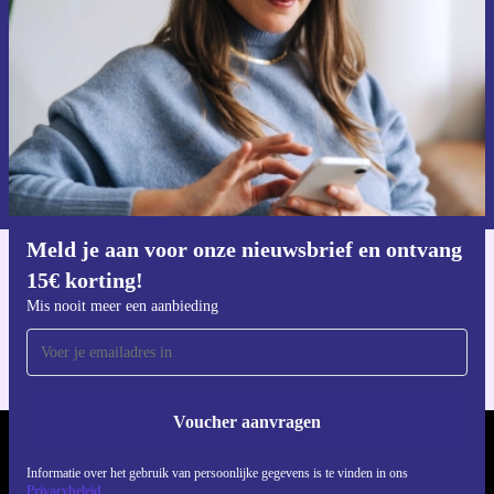
Mis nooit meer een aanbieding.
Voucher aanvragen
Informatie over het gebruik van persoonsgegevens vind je in ons
privacybeleid
.
Meld je aan voor onze nieuwsbrief en ontvang
15€ korting!
Download de refurbed app
Voor iOS en Android
Mis nooit meer een aanbieding
Voucher aanvragen
REFURBED NEDERLAND - RETHINK NEW.
Informatie over het gebruik van persoonlijke gegevens is te vinden in ons
Privacybeleid