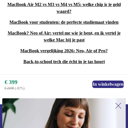
MacBook Air M2 vs M3 vs M4 vs M5: welke chip is je geld
waard?
MacBook voor studenten: de perfecte studiemaat vinden
MacBook? Neo of Air: vertel me wie je bent, en ik vertel je
welke Mac bij je past
MacBook vergelijking 2026: Neo, Air of Pro?
Back-to-school tech die écht in je tas hoort
€ 399
In winkelwagen
€ 2199
(-82%)
Meld je aan voor onze nieuwsbrief en
ontvang €15 korting!