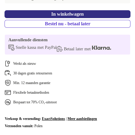
In winkelwagen
Bestel nu - betaal later
Aanvullende diensten
Snelle kassa met PayPal
Betaal later met
Werkt als nieuw
30 dagen gratis retourneren
Min. 12 maanden garantie
Flexibele betaalmethoden
Bespaart tot 70% CO₂-uitstoot
Verkoop & verzending:
ExactSolutions
|
Meer aanbiedingen
Verzonden vanuit:
Polen