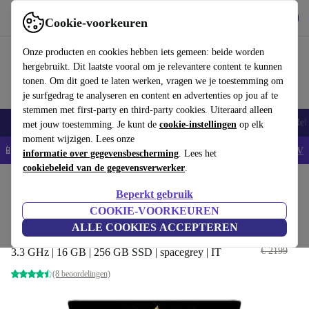
Download de app
Downloaden
Cookie-voorkeuren
Gebruik refurbed snel en eenvoudig
Onze producten en cookies hebben iets gemeen: beide worden
hergebruikt. Dit laatste vooral om je relevantere content te kunnen
tonen. Om dit goed te laten werken, vragen we je toestemming om
je surfgedrag te analyseren en content en advertenties op jou af te
stemmen met first-party en third-party cookies. Uiteraard alleen
Smartphones
Laptops
Tablets
Smartwatches
Accessoires
Koptelef
met jouw toestemming. Je kunt de
cookie-instellingen
op elk
moment wijzigen. Lees onze
📱5% EXTRA korting op alle iPhones – Code: IPHONEDEAL -
AV
informatie over gegevensbescherming
. Lees het
cookiebeleid van de gegevensverwerker
.
Home
Producten
Laptops
MacBooks
Beperkt gebruik
Apple MacBook Pro 2016 | 13.3-
COOKIE-VOORKEUREN
inch | Touch Bar
ALLE COOKIES ACCEPTEREN
€ 399
€ 2199
3.3 GHz | 16 GB | 256 GB SSD | spacegrey | IT
(8 beoordelingen)