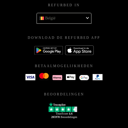
REFURBED IN
België
DOWNLOAD DE REFURBED APP
BETAALMOGELIJKHEDEN
BEOORDELINGEN
Trustpilot
TrustScore
4.6
205978
Beoordelingen