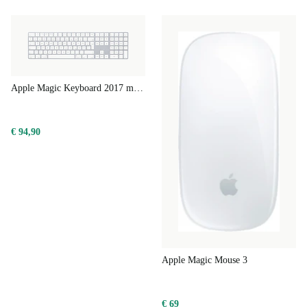
notebook altijd veilig.
Meer voordelen met refurbed
Ervaar de power van een duurzame merklaptop met
onverslaanbare prijs-kwaliteitverhouding. De volledig
Apple Magic Keyboard 2017 met numeriek toetsenblok
refurbished MacBook Pro van refurbed wordt volledig
gereviseerd en ziet er niet alleen nieuw uit maar werkt
€ 94,90
ook zo. 70% minder CO2-uitstoot en een actieve
bijdrage aan het verminderen van schadelijk elektro-
afval – een win-win-situatie dus!
Apple Magic Mouse 3
€ 69