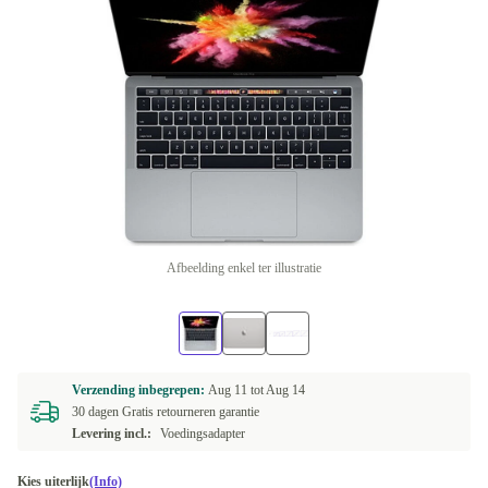
Afbeelding enkel ter illustratie
Verzending inbegrepen:
Aug 11 tot
Aug 14
30 dagen Gratis retourneren garantie
Levering incl.:
Voedingsadapter
Kies uiterlijk
(Info)