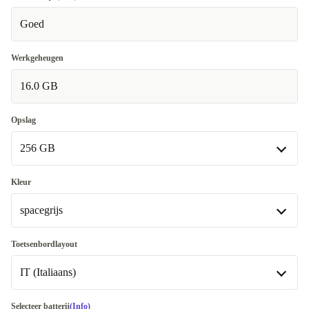
Goed
Werkgeheugen
16.0 GB
Opslag
256 GB
256 GB
Kleur
Beschikbaar in andere configuraties
spacegrijs
500 GB
+€ 350
spacegrijs
Toetsenbordlayout
512 GB
+€ 51
Beschikbaar in andere configuraties
IT (Italiaans)
1000 GB
zilver
+€ 400
+€ 51
DE (Duits)
Selecteer batterij
(Info)