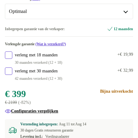
Optimaal
DK (Deens)
FR (Frans)
Optimaal
Inbegrepen garantie van de verkoper:
12 maanden
Beschikbaar in andere configuraties
IT (Italiaans)
Verlengde garantie
(Wat is verzekerd?)
Nieuw
-€ 19,01
ES (Spaans)
+€ 20
+€ 19,99
verleng met 18 maanden
30 maanden verzekerd (12 + 18)
NL (Nederlands)
+€ 20
+€ 32,99
verleng met 30 maanden
42 maanden verzekerd (12 + 30)
PT (Portugees)
+€ 20
€ 399
Bijna uitverkocht
US (VS-Engels)
+€ 20
€ 2199
(-82%)
SE (Zweeds)
+€ 70
Configuraties vergelijken
Beschikbaar in andere configuraties
Verzending inbegrepen:
Aug 11 tot
Aug 14
30 dagen Gratis retourneren garantie
UK (GB-Engels)
+€ 51
Levering incl.:
Voedingsadapter