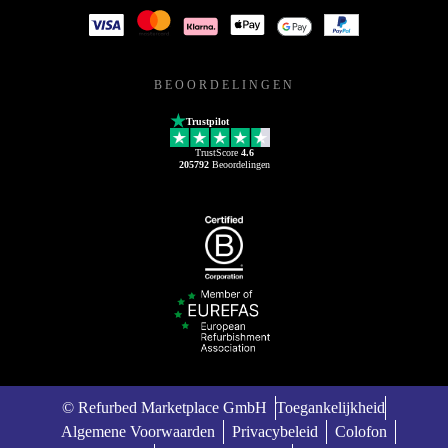
BEOORDELINGEN
Trustpilot
TrustScore
4.6
205792
Beoordelingen
© Refurbed Marketplace GmbH
Toegankelijkheid
Algemene Voorwaarden
Privacybeleid
Colofon