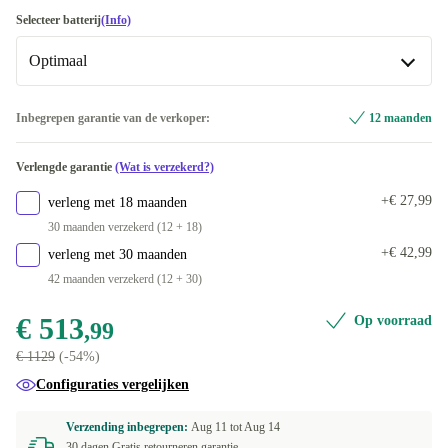
1000 GB
+€ 185,01
goud
US (VS-Engels)
-€ 95,79
+€ 40
Selecteer batterij
(Info)
2000 GB
+€ 386,01
Optimaal
UK (GB-Engels)
-€ 40,03
IT (Italiaans)
Optimaal
-€ 6
Inbegrepen garantie van de verkoper:
12 maanden
DK (Deens)
Nieuw
-€ 4,99
+€ 45
Verlengde garantie
(Wat is verzekerd?)
FR (Frans)
+€ 27,99
verleng met 18 maanden
30 maanden verzekerd (12 + 18)
ES (Spaans)
+€ 5,01
+€ 42,99
verleng met 30 maanden
42 maanden verzekerd (12 + 30)
PT (Portugees)
+€ 10
€ 513
Op voorraad
,99
NL (Nederlands)
+€ 10
€ 1129
(-54%)
DE (Duits)
+€ 10
Configuraties vergelijken
BE (Belgisch)
+€ 24,01
Verzending inbegrepen:
Aug 11 tot
Aug 14
30 dagen Gratis retourneren garantie