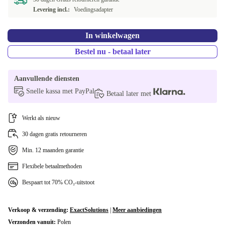
Levering incl.:
Voedingsadapter
SE (Zweeds)
+€ 25,01
CZ (Tsjechisch)
+€ 34,84
In winkelwagen
Bestel nu - betaal later
FI (Fins)
+€ 44,01
SK (slowak)
Aanvullende diensten
+€ 48,29
Snelle kassa met PayPal
Betaal later met
AR (Arabisch)
+€ 69,18
Werkt als nieuw
Beschikbaar in andere configuraties
30 dagen gratis retourneren
GR (Grieks)
+€ 44,01
Min. 12 maanden garantie
PL (Pools)
+€ 44,01
Flexibele betaalmethoden
HR (Kroatisch)
Bespaart tot 70% CO₂-uitstoot
+€ 44,01
BG (bulgaarse)
+€ 44,01
Verkoop & verzending:
ExactSolutions
|
Meer aanbiedingen
Verzonden vanuit:
Polen