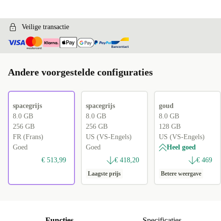
CH (Zwitsers)
+€ 115,01
RU (Russisch)
+€ 187,96
Veilige transactie
Andere voorgestelde configuraties
spacegrijs
spacegrijs
goud
8.0 GB
8.0 GB
8.0 GB
256 GB
256 GB
128 GB
FR (Frans)
US (VS-Engels)
US (VS-Engels)
Goed
Goed
Heel goed
€ 513,99
€ 418,20
€ 469
Laagste prijs
Betere weergave
Functies
Specificaties