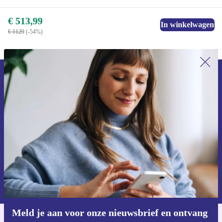
€ 513,99
In winkelwagen
€ 1129
(-54%)
Meld je aan voor onze nieuwsbrief en
ontvang €15 korting!
Mis nooit meer een aanbieding.
Voucher aanvragen
Informatie over het gebruik van persoonsgegevens vind je in ons
privacybeleid
.
Meld je aan voor onze nieuwsbrief en ontvang