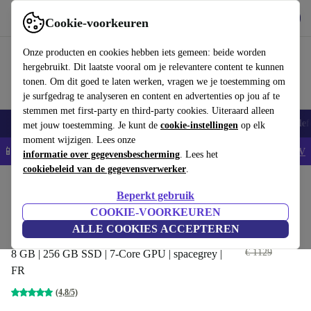
Download de app
Downloaden
Cookie-voorkeuren
Gebruik refurbed snel en eenvoudig
Onze producten en cookies hebben iets gemeen: beide worden
hergebruikt. Dit laatste vooral om je relevantere content te kunnen
tonen. Om dit goed te laten werken, vragen we je toestemming om
je surfgedrag te analyseren en content en advertenties op jou af te
stemmen met first-party en third-party cookies. Uiteraard alleen
Smartphones
Laptops
Tablets
Smartwatches
Accessoires
Koptelef
met jouw toestemming. Je kunt de
cookie-instellingen
op elk
moment wijzigen. Lees onze
📱5% EXTRA korting op alle iPhones – Code: IPHONEDEAL -
AV
informatie over gegevensbescherming
. Lees het
cookiebeleid van de gegevensverwerker
.
Home
Producten
Laptops
MacBooks
Beperkt gebruik
Apple MacBook Air 2020 | 13.3"
COOKIE-VOORKEUREN
| M1
ALLE COOKIES ACCEPTEREN
€ 513
,99
€ 1129
8 GB | 256 GB SSD | 7-Core GPU | spacegrey |
FR
(4,8/5)