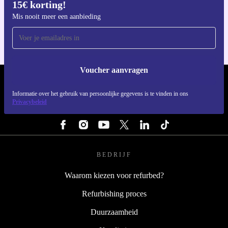
15€ korting!
Download de refurbed app
Voor iOS en Android
Mis nooit meer een aanbieding
Voucher aanvragen
REFURBED NEDERLAND - RETHINK NEW.
Informatie over het gebruik van persoonlijke gegevens is te vinden in ons
Privacybeleid
VOLG ONS
BEDRIJF
Waarom kiezen voor refurbed?
Refurbishing proces
Duurzaamheid