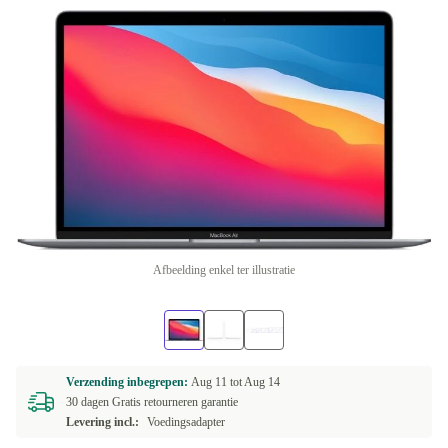
Afbeelding enkel ter illustratie
Verzending inbegrepen:
Aug 11 tot
Aug 14
30 dagen Gratis retourneren garantie
Levering incl.:
Voedingsadapter