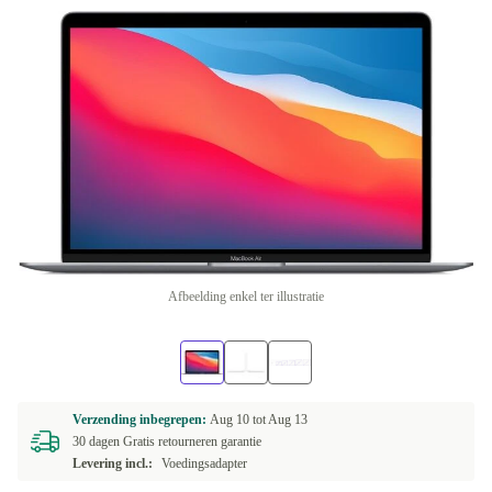
Afbeelding enkel ter illustratie
Verzending inbegrepen:
Aug 10 tot
Aug 13
30 dagen Gratis retourneren garantie
Levering incl.:
Voedingsadapter