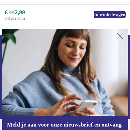
€ 442,99
In winkelwagen
€ 1129
(-61%)
Meld je aan voor onze nieuwsbrief en
ontvang €15 korting!
Mis nooit meer een aanbieding.
Voucher aanvragen
Informatie over het gebruik van persoonsgegevens vind je in ons
privacybeleid
.
Meld je aan voor onze nieuwsbrief en ontvang