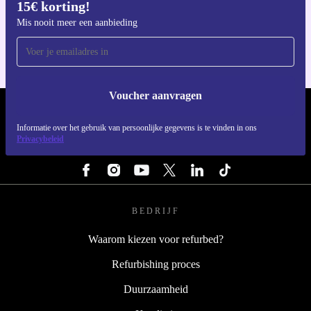
15€ korting!
Download de refurbed app
Voor iOS en Android
Mis nooit meer een aanbieding
Voucher aanvragen
REFURBED NEDERLAND - RETHINK NEW.
Informatie over het gebruik van persoonlijke gegevens is te vinden in ons
Privacybeleid
VOLG ONS
BEDRIJF
Waarom kiezen voor refurbed?
Refurbishing proces
Duurzaamheid