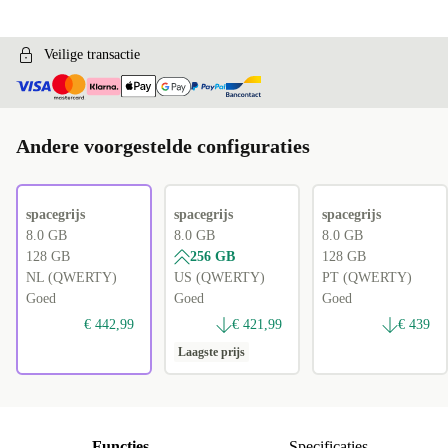
CH (QWERTZ)
+€ 250,43
RU (JCUKEN)
+€ 258,96
Veilige transactie
Andere voorgestelde configuraties
spacegrijs
spacegrijs
spacegrijs
8.0 GB
8.0 GB
8.0 GB
128 GB
256 GB
128 GB
NL (QWERTY)
US (QWERTY)
PT (QWERTY)
Goed
Goed
Goed
€ 442,99
€ 421,99
€ 439
Laagste prijs
Functies
Specificaties