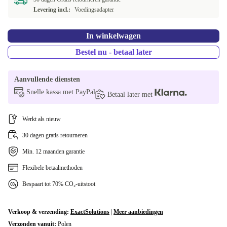
Levering incl.:
Voedingsadapter
SE (QWERTY)
+€ 56,01
Beschikbaar in andere configuraties
In winkelwagen
UK (QWERTY)
+€ 68,51
Bestel nu - betaal later
CZ (QWERTZ)
+€ 105,84
Aanvullende diensten
Snelle kassa met PayPal
HR (QWERTZ)
+€ 115,01
Betaal later met
PL (QWERTY)
+€ 115,01
Werkt als nieuw
30 dagen gratis retourneren
GR (QWERTY)
+€ 115,01
Min. 12 maanden garantie
BG (Phonetic)
+€ 115,01
Flexibele betaalmethoden
SK (QWERTZ)
Bespaart tot 70% CO₂-uitstoot
+€ 119,29
AR (QWERTY)
+€ 140,18
Verkoop & verzending:
ExactSolutions
|
Meer aanbiedingen
Verzonden vanuit:
Polen