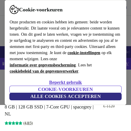
Download de app
Downloaden
Cookie-voorkeuren
Gebruik refurbed snel en eenvoudig
Onze producten en cookies hebben iets gemeen: beide worden
hergebruikt. Dit laatste vooral om je relevantere content te kunnen
tonen. Om dit goed te laten werken, vragen we je toestemming om
je surfgedrag te analyseren en content en advertenties op jou af te
stemmen met first-party en third-party cookies. Uiteraard alleen
Smartphones
Laptops
Tablets
Smartwatches
Accessoires
Koptelef
met jouw toestemming. Je kunt de
cookie-instellingen
op elk
moment wijzigen. Lees onze
📱5% EXTRA korting op alle iPhones – Code: IPHONEDEAL -
AV
informatie over gegevensbescherming
. Lees het
cookiebeleid van de gegevensverwerker
.
Home
Producten
Laptops
MacBooks
Beperkt gebruik
Apple MacBook Air 2020 | 13.3-
COOKIE-VOORKEUREN
inch | M1
ALLE COOKIES ACCEPTEREN
€ 442
,99
€ 1129
8 GB | 128 GB SSD | 7-Core GPU | spacegrey |
NL
(4,8/5)