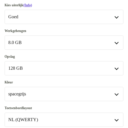
Kies uiterlijk
(Info)
Goed
Goed
Werkgeheugen
8.0 GB
Heel goed
+€ 41
8.0 GB
Opslag
Beschikbaar in andere configuraties
128 GB
16.0 GB
+€ 88
128 GB
Kleur
spacegrijs
256 GB
+€ 50
Beschikbaar in andere configuraties
spacegrijs
Toetsenbordlayout
512 GB
+€ 82
NL (QWERTY)
zilver
+€ 16,01