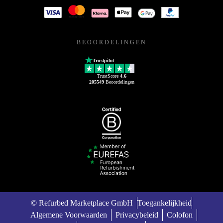
BEOORDELINGEN
Trustpilot
TrustScore
4.6
205549
Beoordelingen
© Refurbed Marketplace GmbH
Toegankelijkheid
Algemene Voorwaarden
Privacybeleid
Colofon