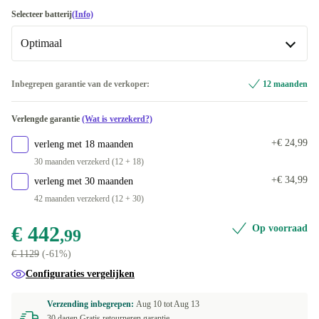
1000 GB
+€ 316,01
Beschikbaar in andere configuraties
PT (QWERTY)
-€ 3,99
Selecteer batterij
(Info)
2000 GB
goud
+€ 628,63
+€ 132
Optimaal
DE (QWERTZ)
-€ 3,99
ES (QWERTY)
Optimaal
-€ 3,99
Inbegrepen garantie van de verkoper:
12 maanden
Beschikbaar in andere configuraties
IT (QWERTY)
-€ 3,99
Verlengde garantie
(Wat is verzekerd?)
Nieuw
+€ 67,01
NL (QWERTY)
+€ 24,99
verleng met 18 maanden
30 maanden verzekerd (12 + 18)
US (QWERTY)
+€ 34,99
verleng met 30 maanden
42 maanden verzekerd (12 + 30)
FR (AZERTY)
€ 442
Op voorraad
,99
DK (QWERTY)
+€ 16,01
€ 1129
(-61%)
FI (QWERTY)
+€ 16,01
Configuraties vergelijken
BE (AZERTY)
+€ 21
Verzending inbegrepen:
Aug 10 tot
Aug 13
30 dagen Gratis retourneren garantie