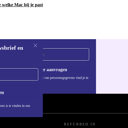
e welke Mac bij je past
wsbrief en
Voucher aanvragen
Informatie over het gebruik van persoonsgegevens vind je in
ons
privacybeleid
.
en
ens is te vinden in ons
REFURBED IN