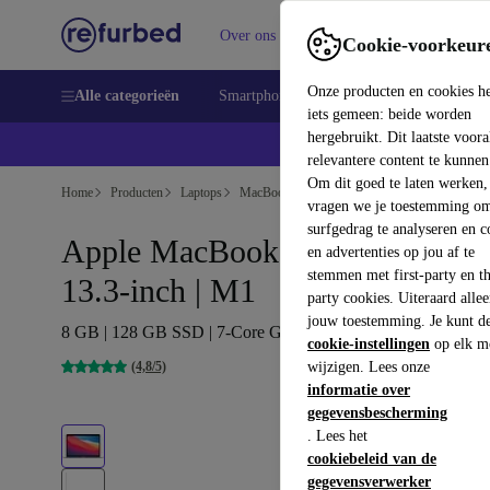
Over ons
Verkopen
Support
Cookie-voorkeur
Onze producten en cookies h
Alle categorieën
Smartphones
Laptops
Tablets
Sm
iets gemeen: beide worden
hergebruikt. Dit laatste voor
relevantere content te kunnen
Om dit goed te laten werken,
Home
Producten
Laptops
MacBooks
vragen we je toestemming om
surfgedrag te analyseren en c
Apple MacBook Air 2020 |
en advertenties op jou af te
stemmen met first-party en th
13.3-inch | M1
party cookies. Uiteraard alle
jouw toestemming. Je kunt d
8 GB | 128 GB SSD | 7-Core GPU | zilver | BE
cookie-instellingen
op elk m
(4,8/5)
wijzigen. Lees onze
informatie over
gegevensbescherming
. Lees het
cookiebeleid van de
gegevensverwerker