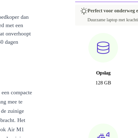
FI (QWERTY)
Perfect voor onderweg 
DE (QWERTZ)
oedkoper dan
Duurzame laptop met krachtig
rd met een
SE (QWERTY)
at onverhoopt
UK (QWERTY)
30 dagen
GR (QWERTY)
HR (QWERTZ)
PL (QWERTY)
Opslag
128 GB
BG (Phonetic)
 een compacte
CZ (QWERTZ)
ang mee te
SK (QWERTZ)
 de zuinige
CH (QWERTZ)
ebracht. Het
RU (JCUKEN)
Book Air M1