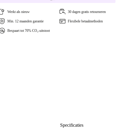
Werkt als nieuw
30 dagen gratis retourneren
Min. 12 maanden garantie
Flexibele betaalmethoden
Bespaart tot 70% CO₂-uitstoot
Specificaties