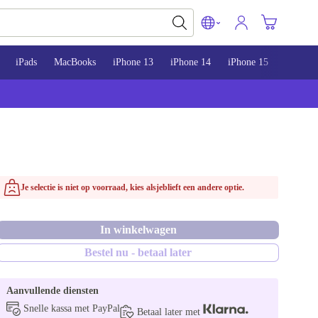
iPads
MacBooks
iPhone 13
iPhone 14
iPhone 15
Je selectie is niet op voorraad, kies alsjeblieft een andere optie.
In winkelwagen
Bestel nu - betaal later
Aanvullende diensten
Snelle kassa met PayPal
Betaal later met