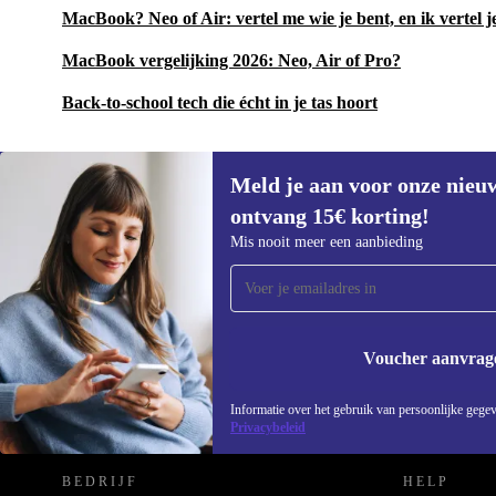
MacBook? Neo of Air: vertel me wie je bent, en ik vertel j
MacBook vergelijking 2026: Neo, Air of Pro?
Back-to-school tech die écht in je tas hoort
Meld je aan voor onze nieu
ontvang 15€ korting!
Meld je aan voor onze nieuwsbrief en
Mis nooit meer een aanbieding
ontvang €15 korting!
Mis nooit meer een aanbieding.
Voucher aanvrag
REFURBED NEDERLAND - RETHINK NEW.
Informatie over het gebruik van persoonlijke gegev
Privacybeleid
BEDRIJF
HELP