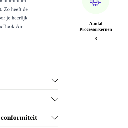
an aluminium.
AR (QWERTY)
. Zo heeft de
r je heerlijk
Aantal
MacBook Air
Processorkernen
8
-conformiteit