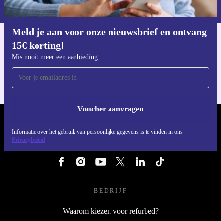
privacybeleid
.
Meld je aan voor onze nieuwsbrief en ontvang
15€ korting!
Download de refurbed app
Voor iOS en Android
Mis nooit meer een aanbieding
Voucher aanvragen
REFURBED NEDERLAND - RETHINK NEW.
Informatie over het gebruik van persoonlijke gegevens is te vinden in ons
Privacybeleid
VOLG ONS
BEDRIJF
Waarom kiezen voor refurbed?