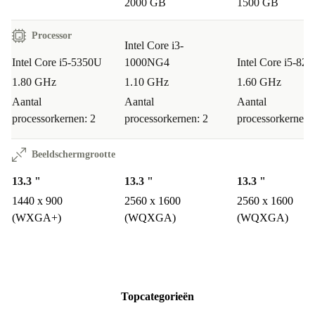
2000 GB
1500 GB
Processor
Intel Core i3-
Intel Core i5-5350U
1000NG4
Intel Core i5-82
1.80 GHz
1.10 GHz
1.60 GHz
Aantal
Aantal
Aantal
processorkernen: 2
processorkernen: 2
processorkernen:
Beeldschermgrootte
13.3 "
13.3 "
13.3 "
1440 x 900
2560 x 1600
2560 x 1600
(WXGA+)
(WQXGA)
(WQXGA)
Topcategorieën