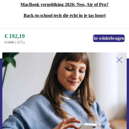
MacBook vergelijking 2026: Neo, Air of Pro?
Back-to-school tech die écht in je tas hoort
€ 192,19
In winkelwagen
€ 1049
(-82%)
Meld je aan voor onze nieuwsbrief en
ontvang €15 korting!
Mis nooit meer een aanbieding.
Voucher aanvragen
Informatie over het gebruik van persoonsgegevens vind je in ons