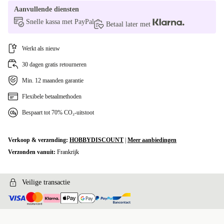
+€ 55,18
Aanvullende diensten
Snelle kassa met PayPal
Betaal later met
Werkt als nieuw
30 dagen gratis retourneren
Min. 12 maanden garantie
Flexibele betaalmethoden
Bespaart tot 70% CO₂-uitstoot
Verkoop & verzending:
HOBBYDISCOUNT
|
Meer aanbiedingen
Verzonden vanuit:
Frankrijk
Veilige transactie