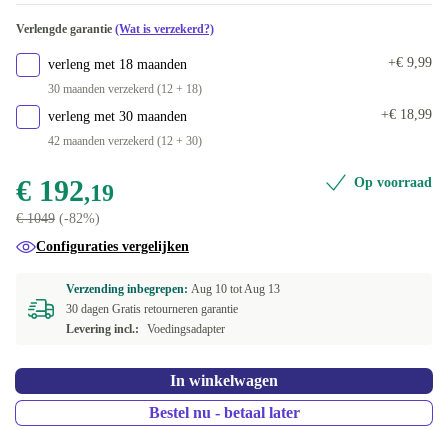
Beschikbaar in andere configuraties
UK (GB-Engels)
+€ 41,64
Verlengde garantie
(Wat is verzekerd?)
250 GB
+€ 156,81
SE (Zweeds)
+€ 41,64
+€ 9,99
verleng met 18 maanden
2000 GB
+€ 335,81
30 maanden verzekerd (12 + 18)
DK (Deens)
+€ 57,71
+€ 18,99
verleng met 30 maanden
42 maanden verzekerd (12 + 30)
US (VS-Engels)
+€ 69,49
€ 192
Op voorraad
,19
FI (Fins)
+€ 72,80
€ 1049
(-82%)
BE (Belgisch)
+€ 72,80
Configuraties vergelijken
PT (Portugees)
+€ 95,20
Verzending inbegrepen:
Aug 10 tot
Aug 13
30 dagen Gratis retourneren garantie
Levering incl.:
Voedingsadapter
ES (Spaans)
+€ 95,20
NL (Nederlands)
+€ 97,80
In winkelwagen
Bestel nu - betaal later
Beschikbaar in andere configuraties
RU (Russisch)