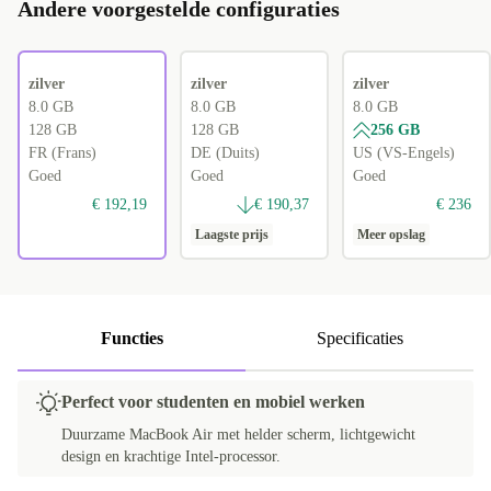
Andere voorgestelde configuraties
zilver
zilver
zilver
8.0 GB
8.0 GB
8.0 GB
128 GB
128 GB
256 GB
FR (Frans)
DE (Duits)
US (VS-Engels)
Goed
Goed
Goed
€ 192,19
€ 190,37
€ 236
Laagste prijs
Meer opslag
Functies
Specificaties
Perfect voor studenten en mobiel werken
Duurzame MacBook Air met helder scherm, lichtgewicht
design en krachtige Intel-processor.