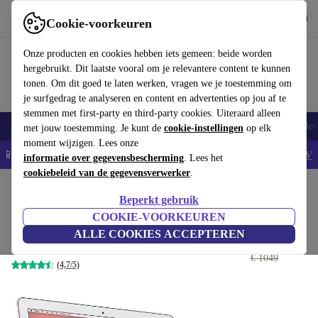
Download de app
Downloaden
Cookie-voorkeuren
Gebruik refurbed snel en eenvoudig
Onze producten en cookies hebben iets gemeen: beide worden
hergebruikt. Dit laatste vooral om je relevantere content te kunnen
tonen. Om dit goed te laten werken, vragen we je toestemming om
je surfgedrag te analyseren en content en advertenties op jou af te
stemmen met first-party en third-party cookies. Uiteraard alleen
Smartphones
Laptops
Tablets
Smartwatches
Accessoires
Koptelef
met jouw toestemming. Je kunt de
cookie-instellingen
op elk
moment wijzigen. Lees onze
📱5% EXTRA korting op alle iPhones – Code: IPHONEDEAL -
AV
informatie over gegevensbescherming
. Lees het
cookiebeleid van de gegevensverwerker
.
Home
Producten
Laptops
MacBooks
Beperkt gebruik
Apple MacBook Air 2017 | 13.3"
COOKIE-VOORKEUREN
ALLE COOKIES ACCEPTEREN
€ 192
,19
1.8 GHz | 8 GB | 128 GB SSD | zilver | FR
€ 1049
(4,7/5)