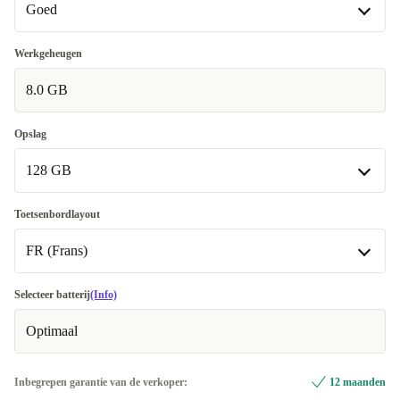
Goed
Goed
Werkgeheugen
8.0 GB
Heel goed
+€ 28,80
Uitstekend
+€ 151,91
Opslag
128 GB
128 GB
Toetsenbordlayout
FR (Frans)
256 GB
+€ 66,80
500 GB
DE (Duits)
+€ 206,81
-€ 1,82
Selecteer batterij
(Info)
Optimaal
512 GB
FR (Frans)
+€ 131,26
1000 GB
IT (Italiaans)
+€ 172,43
+€ 27,80
Inbegrepen garantie van de verkoper:
12 maanden