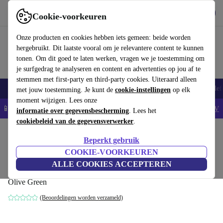
Download de app
Downloaden
Cookie-voorkeuren
Gebruik refurbed snel en eenvoudig
Onze producten en cookies hebben iets gemeen: beide worden
hergebruikt. Dit laatste vooral om je relevantere content te kunnen
tonen. Om dit goed te laten werken, vragen we je toestemming om
je surfgedrag te analyseren en content en advertenties op jou af te
stemmen met first-party en third-party cookies. Uiteraard alleen
Smartphones
Laptops
Tablets
Smartwatches
Accessoires
Koptelef
met jouw toestemming. Je kunt de
cookie-instellingen
op elk
moment wijzigen. Lees onze
📱5% EXTRA korting op alle iPhones – Code: IPHONEDEAL -
AV
informatie over gegevensbescherming
. Lees het
cookiebeleid van de gegevensverwerker
.
Home
Producten
Keuken
Keukenapparaten
Blenders en snijders
Beperkt gebruik
Ankarsrum Assistent Original 6230
COOKIE-VOORKEUREN
Keukenmachine
ALLE COOKIES ACCEPTEREN
Olive Green
(Beoordelingen worden verzameld)