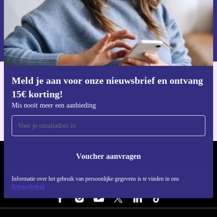
Voucher aanvragen
Informatie over het gebruik van persoonsgegevens vind je in ons
privacybeleid
.
Meld je aan voor onze nieuwsbrief en ontvang
Download de refurbed app
15€ korting!
Voor iOS en Android
Mis nooit meer een aanbieding
Voucher aanvragen
REFURBED NEDERLAND - RETHINK NEW.
Informatie over het gebruik van persoonlijke gegevens is te vinden in ons
VOLG ONS
Privacybeleid