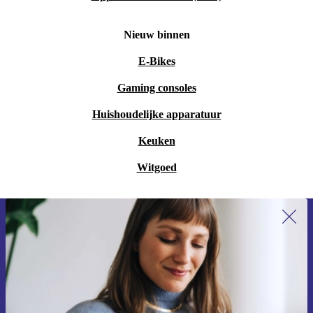
Nieuw binnen
E-Bikes
Gaming consoles
Huishoudelijke apparatuur
Keuken
Witgoed
Meld je aan voor onze nieuwsbrief en
ontvang €15 korting!
Mis nooit meer een aanbieding.