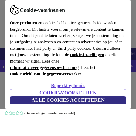
Download de app
Downloaden
Cookie-voorkeuren
Gebruik refurbed snel en eenvoudig
Onze producten en cookies hebben iets gemeen: beide worden
hergebruikt. Dit laatste vooral om je relevantere content te kunnen
tonen. Om dit goed te laten werken, vragen we je toestemming om
je surfgedrag te analyseren en content en advertenties op jou af te
stemmen met first-party en third-party cookies. Uiteraard alleen
Smartphones
Laptops
Tablets
Smartwatches
Accessoires
Koptelef
met jouw toestemming. Je kunt de
cookie-instellingen
op elk
moment wijzigen. Lees onze
📱5% EXTRA korting op alle iPhones – Code: IPHONEDEAL -
AV
informatie over gegevensbescherming
. Lees het
cookiebeleid van de gegevensverwerker
.
Home
Producten
Toebehoor
Beperkt gebruik
Amazon Fire TV Stick (2019)
COOKIE-VOORKEUREN
ALLE COOKIES ACCEPTEREN
Zwart
(Beoordelingen worden verzameld)