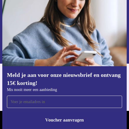
Mis nooit meer een aanbieding.
Voucher aanvragen
Informatie over het gebruik van persoonsgegevens vind je in ons
privacybeleid
.
Meld je aan voor onze nieuwsbrief en ontvang
Download de refurbed app
15€ korting!
Voor iOS en Android
Mis nooit meer een aanbieding
Voucher aanvragen
REFURBED NEDERLAND - RETHINK NEW.