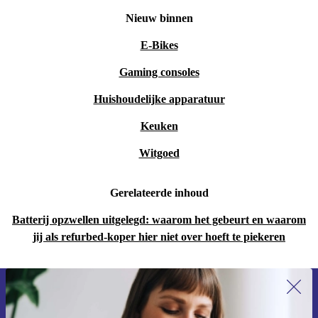
Nieuw binnen
E-Bikes
Gaming consoles
Huishoudelijke apparatuur
Keuken
Witgoed
Gerelateerde inhoud
Batterij opzwellen uitgelegd: waarom het gebeurt en waarom
jij als refurbed-koper hier niet over hoeft te piekeren
Meld je aan voor onze nieuwsbrief en
ontvang €15 korting!