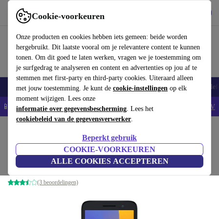
Download de app
Downloaden
Cookie-voorkeuren
Gebruik refurbed snel en eenvoudig
Onze producten en cookies hebben iets gemeen: beide worden
hergebruikt. Dit laatste vooral om je relevantere content te kunnen
tonen. Om dit goed te laten werken, vragen we je toestemming om
je surfgedrag te analyseren en content en advertenties op jou af te
stemmen met first-party en third-party cookies. Uiteraard alleen
Smartphones
Laptops
Tablets
Smartwatches
Accessoires
Koptelef
met jouw toestemming. Je kunt de
cookie-instellingen
op elk
moment wijzigen. Lees onze
📱5% EXTRA korting op alle iPhones – Code: IPHONEDEAL -
AV
informatie over gegevensbescherming
. Lees het
cookiebeleid van de gegevensverwerker
.
Home
Producten
Smartphones
Alcatel Mobiele Telefoons
Beperkt gebruik
Alcatel 1 (2021)
COOKIE-VOORKEUREN
ALLE COOKIES ACCEPTEREN
1 GB | 16 GB | Dual-SIM | Volcano Black
(3 beoordelingen)