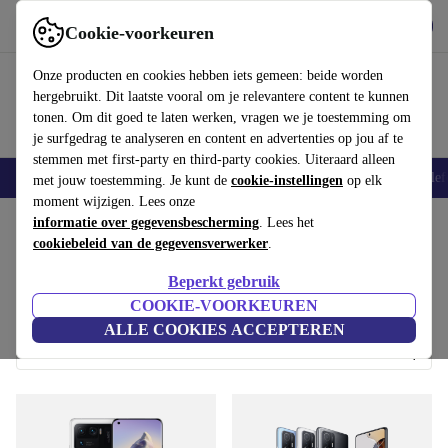
Download de app
Downloaden
Cookie-voorkeuren
Gebruik refurbed snel en eenvoudig
Onze producten en cookies hebben iets gemeen: beide worden
hergebruikt. Dit laatste vooral om je relevantere content te kunnen
tonen. Om dit goed te laten werken, vragen we je toestemming om
je surfgedrag te analyseren en content en advertenties op jou af te
stemmen met first-party en third-party cookies. Uiteraard alleen
Smartphones
Laptops
Tablets
Smartwatches
Accessoires
Koptelef
met jouw toestemming. Je kunt de
cookie-instellingen
op elk
moment wijzigen. Lees onze
informatie over gegevensbescherming
. Lees het
Kies apparaat
cookiebeleid van de gegevensverwerker
.
Welke telefoon wil je verkopen?
Beperkt gebruik
COOKIE-VOORKEUREN
ALLE COOKIES ACCEPTEREN