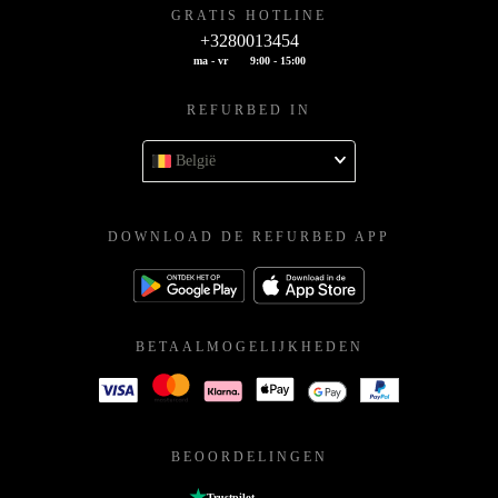
GRATIS HOTLINE
+3280013454
ma - vr
9:00 - 15:00
REFURBED IN
België
DOWNLOAD DE REFURBED APP
BETAALMOGELIJKHEDEN
BEOORDELINGEN
Trustpilot