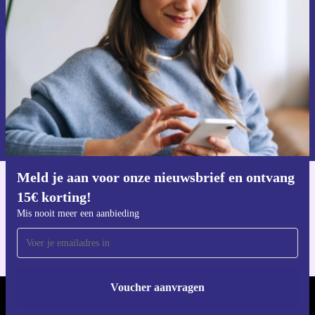
ontvang €15 korting!
Mis nooit meer een aanbieding.
Voucher aanvragen
Informatie over het gebruik van persoonsgegevens vind je in ons
privacybeleid
.
Meld je aan voor onze nieuwsbrief en ontvang
Download de refurbed app
15€ korting!
Voor iOS en Android
Mis nooit meer een aanbieding
Voucher aanvragen
REFURBED NEDERLAND - RETHINK NEW.