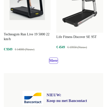
Technogym Run Live 19 5000 22
Life Fitness Discover SE 95T
km/h
€ 4549
€ 19950 (Nieuw)
€ 9349
€ 14000 (Nieuw)
Meer
NIEUW:
Koop nu met Bancontact