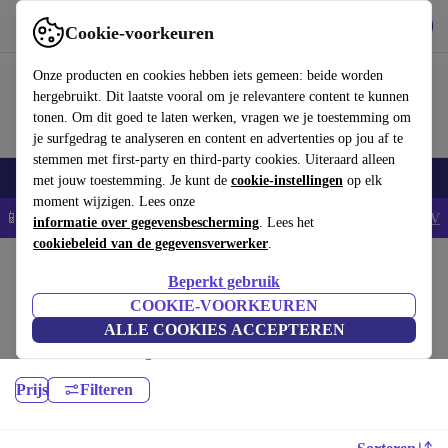
Download de app
Downloaden
Cookie-voorkeuren
Gebruik refurbed snel en eenvoudig
Onze producten en cookies hebben iets gemeen: beide worden
hergebruikt. Dit laatste vooral om je relevantere content te kunnen
tonen. Om dit goed te laten werken, vragen we je toestemming om
je surfgedrag te analyseren en content en advertenties op jou af te
stemmen met first-party en third-party cookies. Uiteraard alleen
Elektronica
Sport
E-Bikes
Yoga
Fietsen
Smartwatches
met jouw toestemming. Je kunt de
cookie-instellingen
op elk
moment wijzigen. Lees onze
📱5% EXTRA korting op alle iPhones – Code: IPHONEDEAL -
AV
informatie over gegevensbescherming
. Lees het
cookiebeleid van de gegevensverwerker
.
Home
Sport
Fitnessapparaten
Cardio
Beperkt gebruik
Loopbanden:
COOKIE-VOORKEUREN
ALLE COOKIES ACCEPTEREN
Hoogwaardige Loopbanden voor al jouw sportieve behoeften, met
minimaal 12 maanden garantie.
Prijs
Filteren