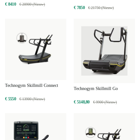
€ 8410
€ 20900 (Nieuw)
€ 7850
€ 21750 (Nieuw)
Technogym Skillmill Connect
Technogym Skillmill Go
€ 5550
€ 13900 (Nieuw)
€ 5148,80
€ 9900 (Nieuw)