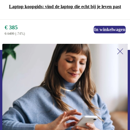
Laptop koopgids: vind de laptop die echt bij je leven past
€ 385
In winkelwagen
€ 1499
(-74%)
Meld je aan voor onze nieuwsbrief en
ontvang €15 korting!
Mis nooit meer een aanbieding.
Voucher aanvragen
Informatie over het gebruik van persoonsgegevens vind je in ons
privacybeleid
.