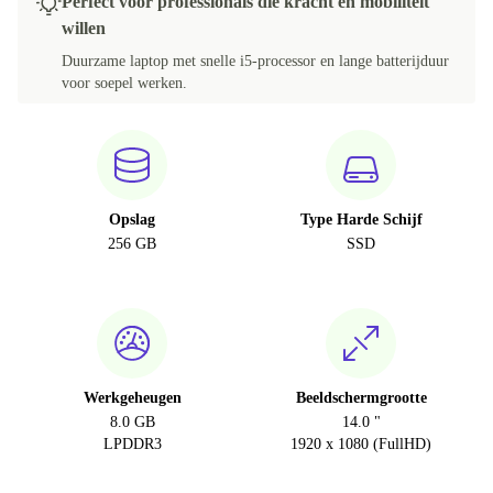
Perfect voor professionals die kracht en mobiliteit
willen
Duurzame laptop met snelle i5-processor en lange batterijduur
voor soepel werken.
Opslag
Type Harde Schijf
256 GB
SSD
Werkgeheugen
Beeldschermgrootte
8.0 GB
14.0 "
LPDDR3
1920 x 1080 (FullHD)