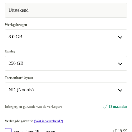
Uitstekend
Werkgeheugen
8.0 GB
8.0 GB
Opslag
Beschikbaar in andere configuraties
256 GB
16.0 GB
+€ 117,95
256 GB
Toetsenbordlayout
Beschikbaar in andere configuraties
ND (Noords)
512 GB
+€ 115
ND (Noords)
Inbegrepen garantie van de verkoper:
12 maanden
1000 GB
+€ 180
Beschikbaar in andere configuraties
Verlengde garantie
(Wat is verzekerd?)
2000 GB
DE (Duits)
+€ 265
+€ 65
+€ 19,99
verleng met 18 maanden