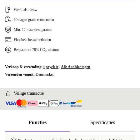
Werkt als nieuw
30 dagen gratis retourneren
Min. 12 maanden garantie
Flexibele betaalmethoden
Bespaart tot 70% CO₂-uitstoot
Verkoop & verzending:
upcycle it
|
Alle Aanbiedingen
Verzonden vanuit:
Denemarken
Veilige transactie
Functies
Specificaties