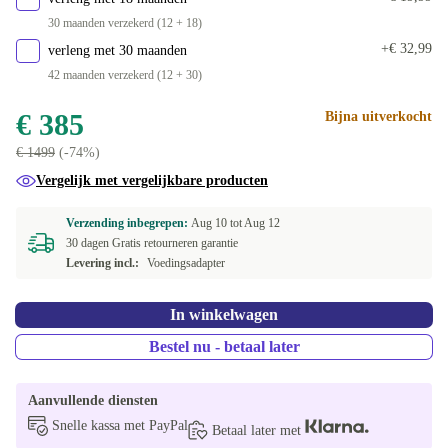
US (VS-Engels)
+€ 117,95
30 maanden verzekerd (12 + 18)
+€ 32,99
verleng met 30 maanden
UK (GB-Engels)
+€ 142,71
42 maanden verzekerd (12 + 30)
€ 385
Bijna uitverkocht
€ 1499
(-74%)
Vergelijk met vergelijkbare producten
Verzending inbegrepen:
Aug 10 tot
Aug 12
30 dagen Gratis retourneren garantie
Levering incl.:
Voedingsadapter
In winkelwagen
Bestel nu - betaal later
Aanvullende diensten
Snelle kassa met PayPal
Betaal later met