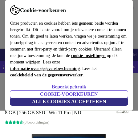
Download de app
Downloaden
Cookie-voorkeuren
Gebruik refurbed snel en eenvoudig
Onze producten en cookies hebben iets gemeen: beide worden
hergebruikt. Dit laatste vooral om je relevantere content te kunnen
tonen. Om dit goed te laten werken, vragen we je toestemming om
je surfgedrag te analyseren en content en advertenties op jou af te
stemmen met first-party en third-party cookies. Uiteraard alleen
Smartphones
Laptops
Tablets
Smartwatches
Accessoires
Koptelef
met jouw toestemming. Je kunt de
cookie-instellingen
op elk
moment wijzigen. Lees onze
📱5% EXTRA korting op alle iPhones – Code: IPHONEDEAL -
AV
informatie over gegevensbescherming
. Lees het
cookiebeleid van de gegevensverwerker
.
Home
Producten
Laptops
Lenovo Laptops
Beperkt gebruik
Lenovo ThinkPad X1 Carbon G8 |
COOKIE-VOORKEUREN
i5-10210U | 14"
ALLE COOKIES ACCEPTEREN
€ 385
€ 1499
8 GB | 256 GB SSD | Win 11 Pro | ND
(8 beoordelingen)