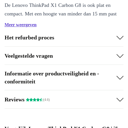
De Lenovo ThinkPad X1 Carbon G8 is ook plat en
compact. Met een hoogte van minder dan 15 mm past
het toestel gemakkelijk in een draagtas of rugzak zonder
Meer weergeven
alle ruimte in beslag te nemen.
Het refurbed proces
Lange accuduur
Laag gewicht
Veelgestelde vragen
Wi-Fi 6
Informatie over productveiligheid en -
conformiteit
Reviews
(4.6)