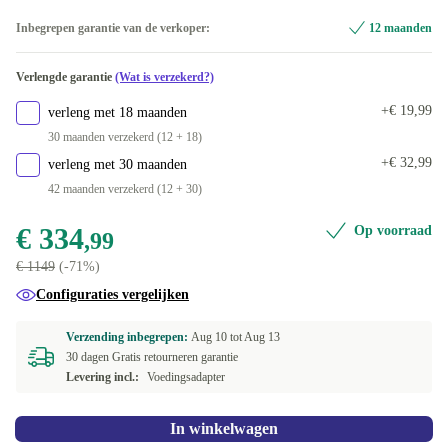
1000 GB
DE (QWERTZ)
Optimaal
+€ 110
Inbegrepen garantie van de verkoper:
12 maanden
Beschikbaar in andere configuraties
FI (QWERTY)
Nieuw
+€ 14
+€ 40
Verlengde garantie
(Wat is verzekerd?)
128 GB
+€ 14
Beschikbaar in andere configuraties
+€ 19,99
verleng met 18 maanden
180 GB
PT (QWERTY)
-€ 1,78
30 maanden verzekerd (12 + 18)
+€ 32,99
verleng met 30 maanden
250 GB
ND (QWERTY)
+€ 15
+€ 14
42 maanden verzekerd (12 + 30)
500 GB
SE (QWERTY)
+€ 20
+€ 14
€ 334
Op voorraad
,99
€ 1149
(-71%)
2000 GB
DK (QWERTY)
+€ 205
+€ 24
Configuraties vergelijken
UK (QWERTY)
+€ 64
Verzending inbegrepen:
Aug 10 tot
Aug 13
30 dagen Gratis retourneren garantie
ES (QWERTY)
+€ 99
Levering incl.:
Voedingsadapter
IT (QWERTY)
+€ 99
In winkelwagen