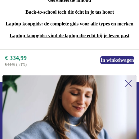
Gerelateerde inhoud
Back-to-school tech die écht in je tas hoort
Laptop koopgids: de complete gids voor alle types en merken
Laptop koopgids: vind de laptop die echt bij je leven past
€ 334,99
In winkelwagen
€ 1149
(-71%)
Meld je aan voor onze nieuwsbrief en
ontvang €15 korting!
Mis nooit meer een aanbieding.