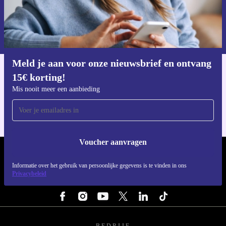
Voucher aanvragen
Informatie over het gebruik van persoonsgegevens vind je in ons
privacybeleid
.
Meld je aan voor onze nieuwsbrief en ontvang
15€ korting!
Download de refurbed app
Voor iOS en Android
Mis nooit meer een aanbieding
Voucher aanvragen
REFURBED NEDERLAND - RETHINK NEW.
Informatie over het gebruik van persoonlijke gegevens is te vinden in ons
Privacybeleid
VOLG ONS