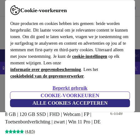
Download de app
Downloaden
Cookie-voorkeuren
Gebruik refurbed snel en eenvoudig
Onze producten en cookies hebben iets gemeen: beide worden
hergebruikt. Dit laatste vooral om je relevantere content te kunnen
tonen. Om dit goed te laten werken, vragen we je toestemming om
je surfgedrag te analyseren en content en advertenties op jou af te
stemmen met first-party en third-party cookies. Uiteraard alleen
Smartphones
Laptops
Tablets
Smartwatches
Accessoires
Koptelef
met jouw toestemming. Je kunt de
cookie-instellingen
op elk
moment wijzigen. Lees onze
📱5% EXTRA korting op alle iPhones – Code: IPHONEDEAL -
AV
informatie over gegevensbescherming
. Lees het
cookiebeleid van de gegevensverwerker
.
Home
Producten
Laptops
Lenovo Laptops
Beperkt gebruik
Lenovo ThinkPad T490 | i5-
COOKIE-VOORKEUREN
8365U | 14"
ALLE COOKIES ACCEPTEREN
€ 334
,99
€ 1149
8 GB | 120 GB SSD | FHD | Webcam | FP |
Toetsenbordverlichting | zwart | Win 11 Pro | DE
(4,8/5)