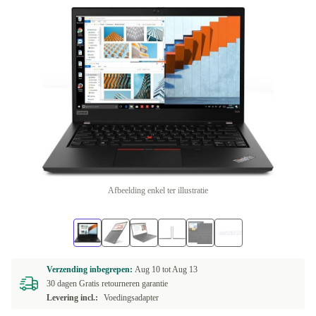
Afbeelding enkel ter illustratie
Verzending inbegrepen:
Aug 10 tot
Aug 13
30 dagen Gratis retourneren garantie
Levering incl.:
Voedingsadapter