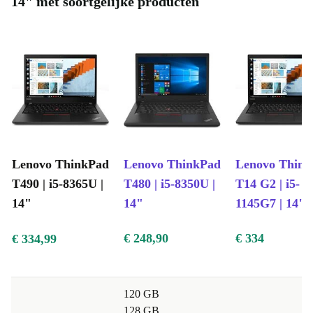
14" met soortgelijke producten
betrouwbare en krachtige laptop die kan voldoen aan
hun drukke levensstijl.
Wanneer je een refurbed product koopt, doe je ook iets
goeds voor het milieu.
Lenovo ThinkPad
Lenovo ThinkPad
Lenovo Thin
T490 | i5-8365U |
T480 | i5-8350U |
T14 G2 | i5-
14"
14"
1145G7 | 14"
€ 248,90
€ 334
€ 334,99
120 GB
128 GB