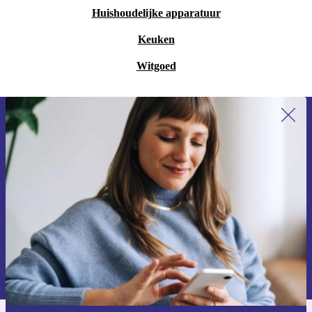
Huishoudelijke apparatuur
Keuken
Witgoed
Meld je aan voor onze nieuwsbrief en
ontvang €15 korting!
Mis nooit meer een aanbieding.
Voucher aanvragen
Informatie over het gebruik van persoonsgegevens vind je in ons
privacybeleid
.