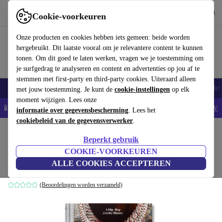
Download de app
Downloaden
Cookie-voorkeuren
Gebruik refurbed snel en eenvoudig
Onze producten en cookies hebben iets gemeen: beide worden
hergebruikt. Dit laatste vooral om je relevantere content te kunnen
tonen. Om dit goed te laten werken, vragen we je toestemming om
je surfgedrag te analyseren en content en advertenties op jou af te
stemmen met first-party en third-party cookies. Uiteraard alleen
Smartphones
Laptops
Tablets
Smartwatches
Accessoires
Koptelef
met jouw toestemming. Je kunt de
cookie-instellingen
op elk
moment wijzigen. Lees onze
📱5% EXTRA korting op alle iPhones – Code: IPHONEDEAL -
AV
informatie over gegevensbescherming
. Lees het
cookiebeleid van de gegevensverwerker
.
Home
Producten
Huishouden
Meubels
Beperkt gebruik
Ice Cold. A Hip-Hop Jewelry History
COOKIE-VOORKEUREN
ALLE COOKIES ACCEPTEREN
wit
(Beoordelingen worden verzameld)