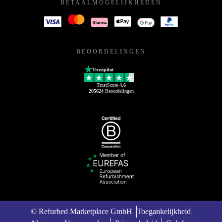
BETAALMOGELIJKHEDEN
BEOORDELINGEN
Trustpilot
TrustScore
4.6
205624
Beoordelingen
© Refurbed Marketplace GmbH
Toegankelijkheid