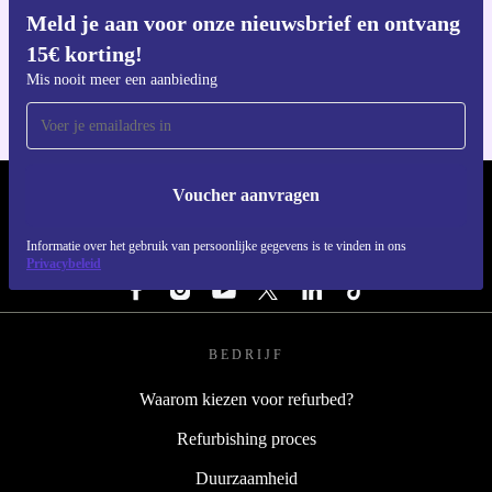
Meld je aan voor onze nieuwsbrief en ontvang
Download de refurbed app
15€ korting!
Voor iOS en Android
Mis nooit meer een aanbieding
Voucher aanvragen
REFURBED NEDERLAND - RETHINK NEW.
Informatie over het gebruik van persoonlijke gegevens is te vinden in ons
VOLG ONS
Privacybeleid
BEDRIJF
Waarom kiezen voor refurbed?
Refurbishing proces
Duurzaamheid