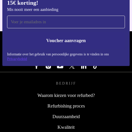
15€ korting!
Voor iOS en Android
Mis nooit meer een aanbieding
Voucher aanvragen
REFURBED BELGIË - RETHINK NEW.
Informatie over het gebruik van persoonlijke gegevens is te vinden in ons
VOLG ONS
Privacybeleid
BEDRIJF
Waarom kiezen voor refurbed?
Refurbishing proces
Duurzaamheid
Kwaliteit