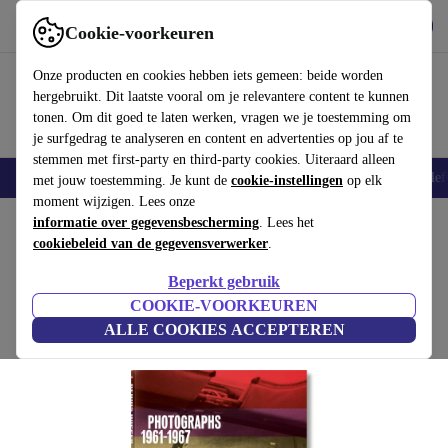
Download de app
Downloaden
Cookie-voorkeuren
Gebruik refurbed snel en eenvoudig
Onze producten en cookies hebben iets gemeen: beide worden
hergebruikt. Dit laatste vooral om je relevantere content te kunnen
tonen. Om dit goed te laten werken, vragen we je toestemming om
je surfgedrag te analyseren en content en advertenties op jou af te
stemmen met first-party en third-party cookies. Uiteraard alleen
Smartphones
Laptops
Tablets
Smartwatches
Accessoires
Koptelef
met jouw toestemming. Je kunt de
cookie-instellingen
op elk
moment wijzigen. Lees onze
Home
informatie over gegevensbescherming
Producten
Huishouden
Meubels
. Lees het
cookiebeleid van de gegevensverwerker
.
Dennis Hopper. Photographs 1961–1967
Beperkt gebruik
wit
COOKIE-VOORKEUREN
ALLE COOKIES ACCEPTEREN
(Beoordelingen worden verzameld)