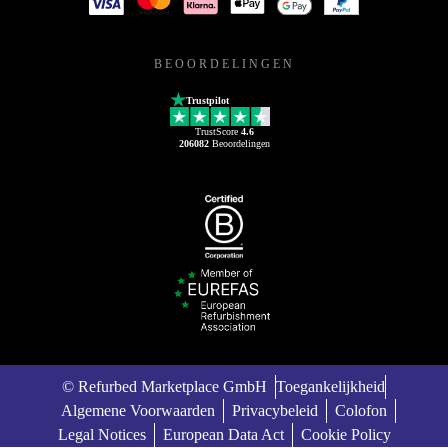
BEOORDELINGEN
Trustpilot
TrustScore
4.6
206082
Beoordelingen
© Refurbed Marketplace GmbH
Toegankelijkheid
Algemene Voorwaarden
Privacybeleid
Colofon
Legal Notices
European Data Act
Cookie Policy