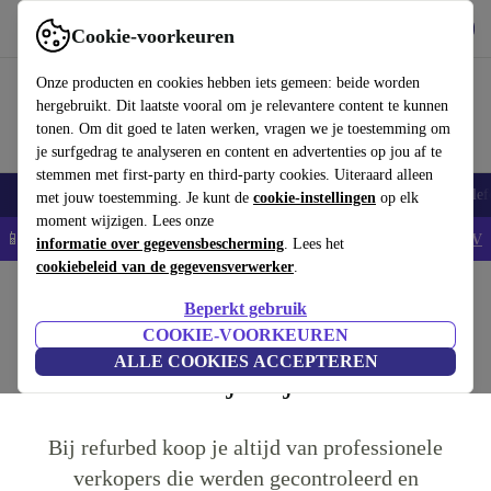
Download de app
Downloaden
Cookie-voorkeuren
Gebruik refurbed snel en eenvoudig
Onze producten en cookies hebben iets gemeen: beide worden
hergebruikt. Dit laatste vooral om je relevantere content te kunnen
tonen. Om dit goed te laten werken, vragen we je toestemming om
je surfgedrag te analyseren en content en advertenties op jou af te
stemmen met first-party en third-party cookies. Uiteraard alleen
Smartphones
Laptops
Tablets
Smartwatches
Accessoires
Koptelef
met jouw toestemming. Je kunt de
cookie-instellingen
op elk
moment wijzigen. Lees onze
📱5% EXTRA korting op alle iPhones – Code: IPHONEDEAL -
AV
informatie over gegevensbescherming
. Lees het
cookiebeleid van de gegevensverwerker
.
Home
Vragen en Antwoorden
Beperkt gebruik
Retourneren
Productvoorwaarden
Garantievoorwaarden
COOKIE-VOORKEUREN
ALLE COOKIES ACCEPTEREN
Hoe winkel je bij refurbed?
Bij refurbed koop je altijd van professionele
verkopers die werden gecontroleerd en