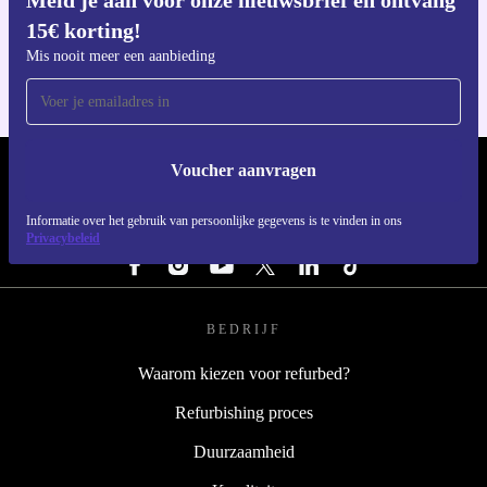
Meld je aan voor onze nieuwsbrief en ontvang
Download de refurbed app
15€ korting!
Voor iOS en Android
Mis nooit meer een aanbieding
Voucher aanvragen
REFURBED NEDERLAND - RETHINK NEW.
Informatie over het gebruik van persoonlijke gegevens is te vinden in ons
VOLG ONS
Privacybeleid
BEDRIJF
Waarom kiezen voor refurbed?
Refurbishing proces
Duurzaamheid