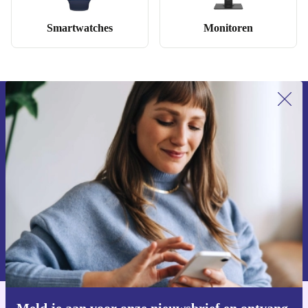
Smartwatches
Monitoren
Meld je aan voor onze nieuwsbrief en
ontvang €15 korting!
Mis nooit meer een aanbieding.
Voucher aanvragen
Informatie over het gebruik van persoonsgegevens vind je in ons
privacybeleid
.