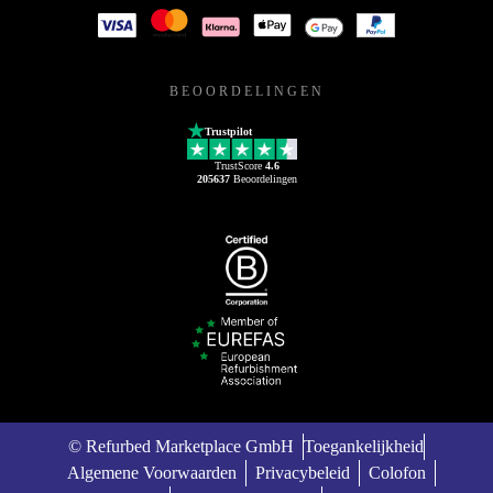
BEOORDELINGEN
Trustpilot
TrustScore
4.6
205637
Beoordelingen
© Refurbed Marketplace GmbH
Toegankelijkheid
Algemene Voorwaarden
Privacybeleid
Colofon