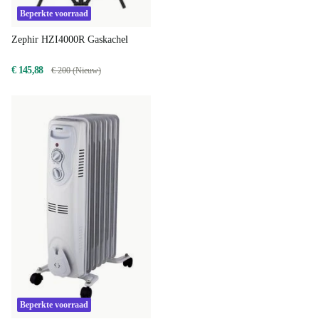
Beperkte voorraad
Zephir HZI4000R Gaskachel
€ 145,88
€ 200 (Nieuw)
Beperkte voorraad