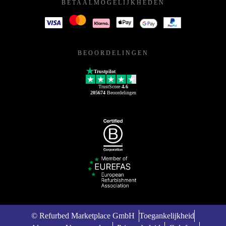
BETAALMOGELIJKHEDEN
BEOORDELINGEN
Trustpilot
TrustScore
4.6
205674
Beoordelingen
© Refurbed Marketplace GmbH
Toegankelijkheid