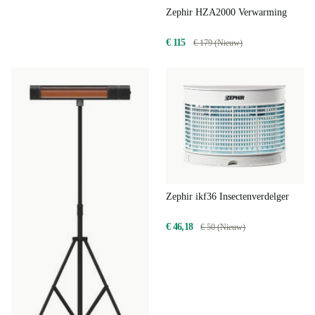
Zephir HZA2000 Verwarming
€ 115
€ 179 (Nieuw)
Zephir ikf36 Insectenverdelger
€ 46,18
€ 50 (Nieuw)