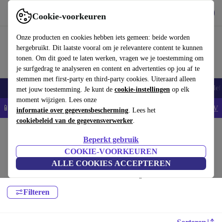
Download de app
Downloaden
Cookie-voorkeuren
Gebruik refurbed snel en eenvoudig
Onze producten en cookies hebben iets gemeen: beide worden
hergebruikt. Dit laatste vooral om je relevantere content te kunnen
tonen. Om dit goed te laten werken, vragen we je toestemming om
je surfgedrag te analyseren en content en advertenties op jou af te
stemmen met first-party en third-party cookies. Uiteraard alleen
Smartphones
Laptops
Tablets
Smartwatches
Accessoires
Koptelef
met jouw toestemming. Je kunt de
cookie-instellingen
op elk
moment wijzigen. Lees onze
📱5% EXTRA korting op alle iPhones – Code: IPHONEDEAL -
AV
informatie over gegevensbescherming
. Lees het
cookiebeleid van de gegevensverwerker
.
Home
Producten
Huishouden
Luchtreinigers & seizoensgebonden
Beperkt gebruik
Seizoen:
COOKIE-VOORKEUREN
ALLE COOKIES ACCEPTEREN
Hoogwaardige refurbished seizoensapparaten voor een scherpe prijs. Een
duurzamere keuze, met minimaal 12 maanden garantie.
Filteren