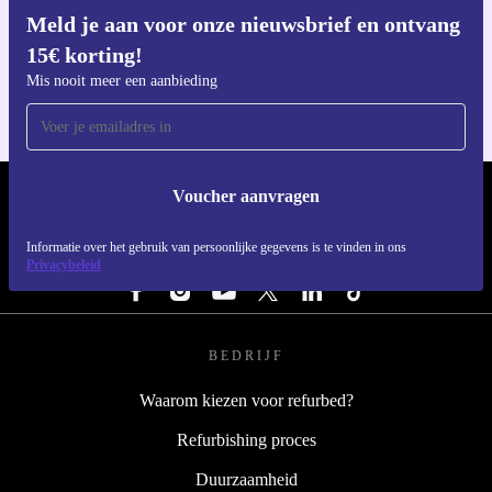
Meld je aan voor onze nieuwsbrief en ontvang
Download de refurbed app
15€ korting!
Voor iOS en Android
Mis nooit meer een aanbieding
Voucher aanvragen
REFURBED NEDERLAND - RETHINK NEW.
Informatie over het gebruik van persoonlijke gegevens is te vinden in ons
VOLG ONS
Privacybeleid
BEDRIJF
Waarom kiezen voor refurbed?
Refurbishing proces
Duurzaamheid