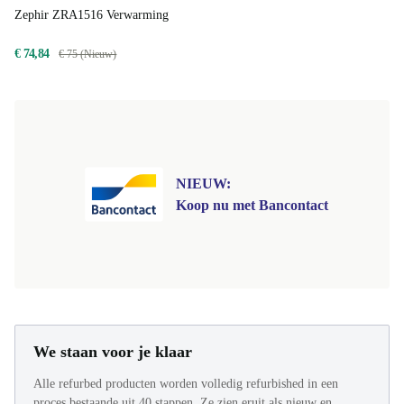
Zephir ZRA1516 Verwarming
€ 74,84
€ 75 (Nieuw)
NIEUW:
Koop nu met Bancontact
We staan voor je klaar
Alle refurbed producten worden volledig refurbished in een
proces bestaande uit 40 stappen. Ze zien eruit als nieuw en