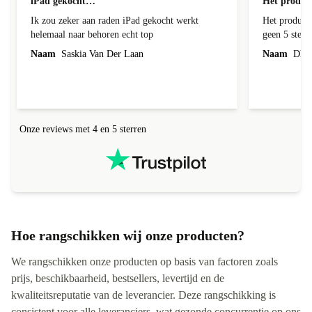
iPad gekocht…
Het product
Ik zou zeker aan raden iPad gekocht werkt
Het product 
helemaal naar behoren echt top
geen 5 sterren geef is de onduidelijke
communicati
Naam
Saskia Van Der Laan
Naam
Dhr. 
Onze reviews met 4 en 5 sterren
Hoe rangschikken wij onze producten?
We rangschikken onze producten op basis van factoren zoals
prijs, beschikbaarheid, bestsellers, levertijd en de
kwaliteitsreputatie van de leverancier. Deze rangschikking is
consistent voor alle leveranciers, wat gezonde concurrentie op ons