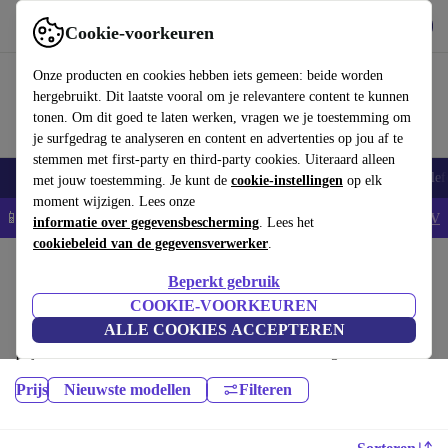
Download de app
Downloaden
Cookie-voorkeuren
Gebruik refurbed snel en eenvoudig
Onze producten en cookies hebben iets gemeen: beide worden
hergebruikt. Dit laatste vooral om je relevantere content te kunnen
tonen. Om dit goed te laten werken, vragen we je toestemming om
je surfgedrag te analyseren en content en advertenties op jou af te
stemmen met first-party en third-party cookies. Uiteraard alleen
Smartphones
Laptops
Tablets
Smartwatches
Accessoires
Koptelef
met jouw toestemming. Je kunt de
cookie-instellingen
op elk
moment wijzigen. Lees onze
📱5% EXTRA korting op alle iPhones – Code: IPHONEDEAL -
AV
informatie over gegevensbescherming
. Lees het
cookiebeleid van de gegevensverwerker
.
Home
Producten
Smartphones
Beperkt gebruik
Nokia Mobiele Telefoons:
COOKIE-VOORKEUREN
ALLE COOKIES ACCEPTEREN
Hoogwaardige refurbished Nokia Mobiele Telefoons voor een geweldige
prijs. Jouw duurzame keuze met minimaal 12 maanden garantie.
Prijs
Nieuwste modellen
Filteren