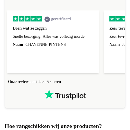
Gebaseerd op
205980 beoordelingen
geverifieerd
Doen wat ze zeggen
Zeer tevred
Snelle bezorging. Alles was volledig inorde.
Zeer tevred
Naam
CHAYENNE PINTENS
Naam
Jurg
Onze reviews met 4 en 5 sterren