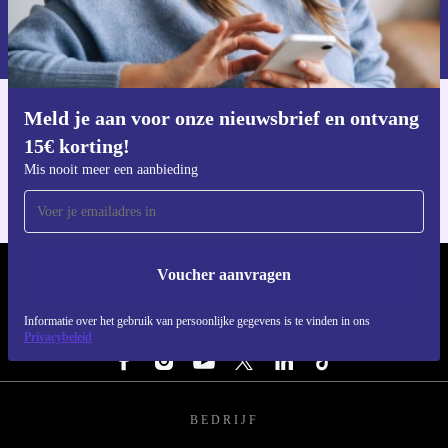
Voucher aanvragen
Informatie over het gebruik van persoonsgegevens vind je in ons
privacybeleid
.
Meld je aan voor onze nieuwsbrief en ontvang
Download de refurbed app
15€ korting!
Voor iOS en Android
Mis nooit meer een aanbieding
Voucher aanvragen
REFURBED NEDERLAND - RETHINK NEW.
Informatie over het gebruik van persoonlijke gegevens is te vinden in ons
VOLG ONS
Privacybeleid