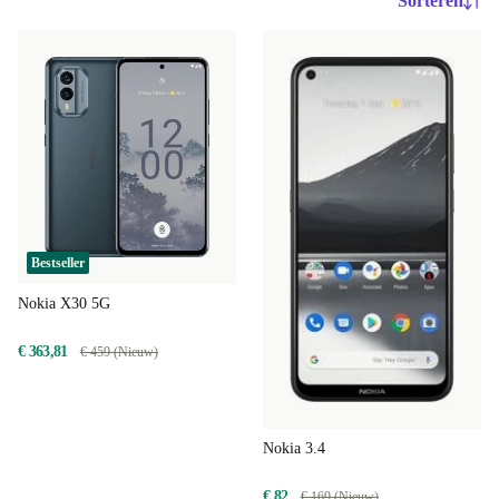
Sorteren
Bestseller
Nokia X30 5G
€ 363,81
€ 459 (Nieuw)
Nokia 3.4
€ 82
€ 169 (Nieuw)