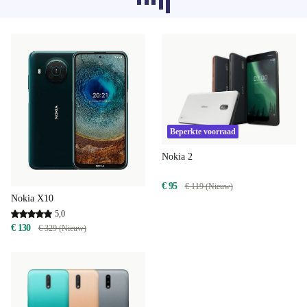
categorieën worden momenteel niet
geladen, sorry.
Beperkte voorraad
Nokia 2
€ 95
€ 119 (Nieuw)
Nokia X10
5,0
€ 130
€ 329 (Nieuw)