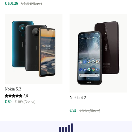
€ 100,26
€ 159 (Nieuw)
Nokia 5.3
5,0
Nokia 4.2
€ 89
€ 189 (Nieuw)
€ 92
€ 149 (Nieuw)
Aanbevolen producten uit andere