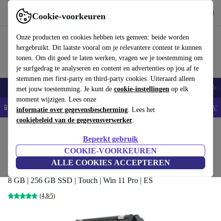
Download de app
Downloaden
Cookie-voorkeuren
Gebruik refurbed snel en eenvoudig
Onze producten en cookies hebben iets gemeen: beide worden
hergebruikt. Dit laatste vooral om je relevantere content te kunnen
tonen. Om dit goed te laten werken, vragen we je toestemming om
je surfgedrag te analyseren en content en advertenties op jou af te
stemmen met first-party en third-party cookies. Uiteraard alleen
Smartphones
Laptops
Tablets
Smartwatches
Accessoires
Koptelef
met jouw toestemming. Je kunt de
cookie-instellingen
op elk
moment wijzigen. Lees onze
📱5% EXTRA korting op alle iPhones – Code: IPHONEDEAL -
AV
informatie over gegevensbescherming
. Lees het
cookiebeleid van de gegevensverwerker
.
Home
Producten
Laptops
Lenovo Laptops
Beperkt gebruik
Lenovo ThinkPad Yoga X380 | i5-8350U |
COOKIE-VOORKEUREN
13.3"
ALLE COOKIES ACCEPTEREN
8 GB | 256 GB SSD | Touch | Win 11 Pro | ES
(4,8/5)