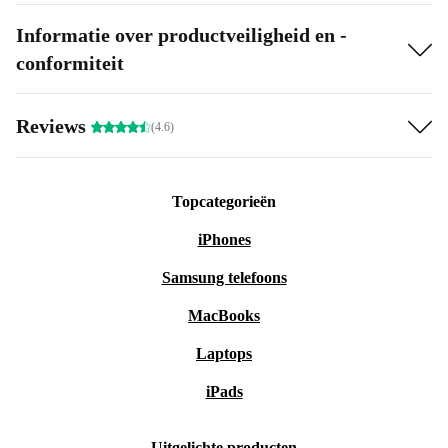
Ondersteunt Intel UHD Graphics 620, zodat je kunt genieten van
Informatie over productveiligheid en -
je favoriete games of je favoriete tv-programma in de beste
conformiteit
kwaliteit.
Reviews
(4.6)
Topcategorieën
iPhones
Samsung telefoons
MacBooks
Laptops
iPads
Uitgelichte producten