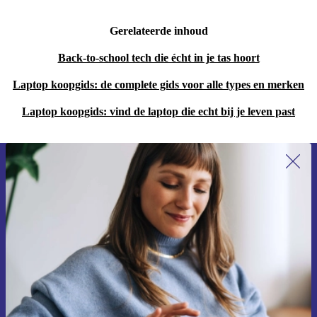
Gerelateerde inhoud
Back-to-school tech die écht in je tas hoort
Laptop koopgids: de complete gids voor alle types en merken
Laptop koopgids: vind de laptop die echt bij je leven past
Meld je aan voor onze nieuwsbrief en
ontvang €15 korting!
Mis nooit meer een aanbieding.
Voucher aanvragen
Informatie over het gebruik van persoonsgegevens vind je in ons