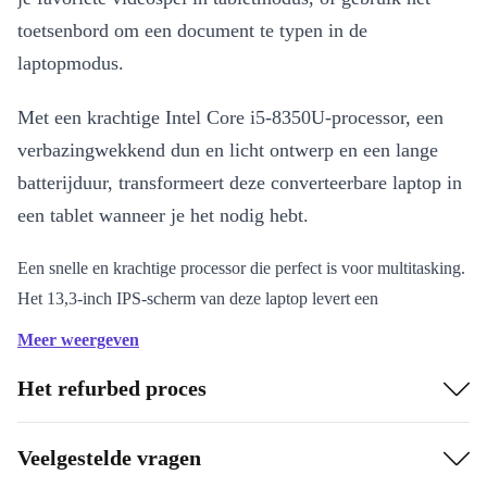
toetsenbord om een document te typen in de
laptopmodus.
Met een krachtige Intel Core i5-8350U-processor, een
verbazingwekkend dun en licht ontwerp en een lange
batterijduur, transformeert deze converteerbare laptop in
een tablet wanneer je het nodig hebt.
Een snelle en krachtige processor die perfect is voor multitasking.
Het 13,3-inch IPS-scherm van deze laptop levert een
uitzonderlijke helderheid en kwaliteit, met een
Meer weergeven
verversingssnelheid van 60 Hz voor een nog soepeler beeld.
Het refurbed proces
8e generatie Intel Core i5-processor, zodat je elke toepassing kunt
uitvoeren, inclusief videobewerkingssoftware en andere resource-
intensieve programma’s.
Veelgestelde vragen
Een webcam voor live videochats.