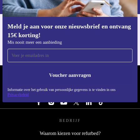
privacybeleid
.
Meld je aan voor onze nieuwsbrief en ontvang
Download de refurbed app
15€ korting!
Voor iOS en Android
Mis nooit meer een aanbieding
Voucher aanvragen
REFURBED NEDERLAND - RETHINK NEW.
Informatie over het gebruik van persoonlijke gegevens is te vinden in ons
VOLG ONS
Privacybeleid
BEDRIJF
Waarom kiezen voor refurbed?