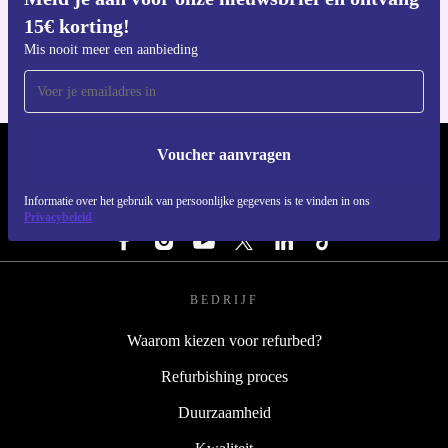
Download de refurbed app
aan minder e-waste. Klaar voor jouw volgende stap? De
15€ korting!
Voor iOS en Android
ThinkPad L390 staat voor je klaar.
Mis nooit meer een aanbieding
Voucher aanvragen
REFURBED NEDERLAND - RETHINK NEW.
Informatie over het gebruik van persoonlijke gegevens is te vinden in ons
VOLG ONS
Privacybeleid
BEDRIJF
Waarom kiezen voor refurbed?
Refurbishing proces
Duurzaamheid