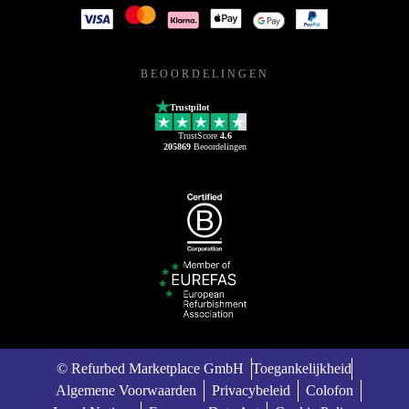
BEOORDELINGEN
Trustpilot
TrustScore
4.6
205869
Beoordelingen
© Refurbed Marketplace GmbH
Toegankelijkheid
Algemene Voorwaarden
Privacybeleid
Colofon