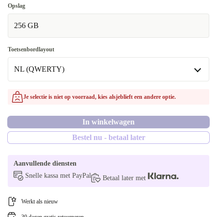
Opslag
256 GB
Toetsenbordlayout
NL (QWERTY)
NL (QWERTY)
Je selectie is niet op voorraad, kies alsjeblieft een andere optie.
Beschikbaar in andere configuraties
In winkelwagen
SE (QWERTY)
Bestel nu - betaal later
Aanvullende diensten
Snelle kassa met PayPal
Betaal later met
Werkt als nieuw