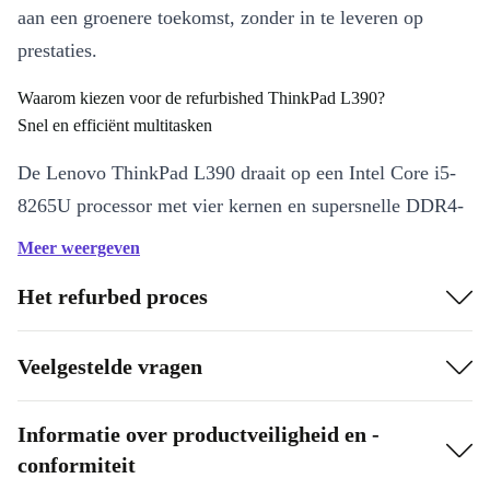
aan een groenere toekomst, zonder in te leveren op
prestaties.
Waarom kiezen voor de refurbished ThinkPad L390?
Snel en efficiënt multitasken
De Lenovo ThinkPad L390 draait op een Intel Core i5-
8265U processor met vier kernen en supersnelle DDR4-
geheugen. Open moeiteloos meerdere apps, werk in
Meer weergeven
grote spreadsheets en stream video’s zonder haperingen.
Het refurbed proces
De Intel UHD Graphics zorgt daarbij voor vloeiende
beelden, ideaal voor zowel werk als ontspanning.
Veelgestelde vragen
Compact gemak voor onderweg
Met een gewicht van slechts 1.460 gram en een slank
Informatie over productveiligheid en -
conformiteit
13,3-inch IPS-scherm neem je deze laptop overal mee