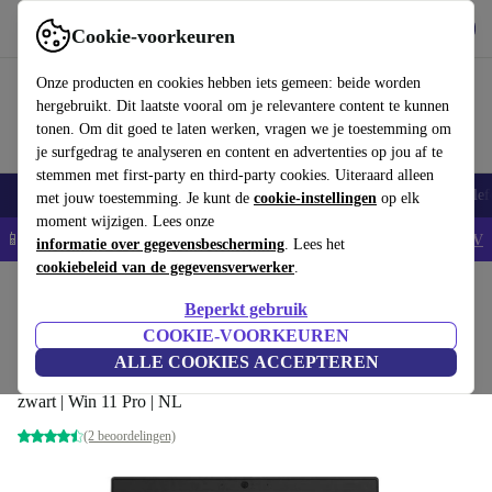
Download de app
Downloaden
Cookie-voorkeuren
Gebruik refurbed snel en eenvoudig
Onze producten en cookies hebben iets gemeen: beide worden
hergebruikt. Dit laatste vooral om je relevantere content te kunnen
tonen. Om dit goed te laten werken, vragen we je toestemming om
je surfgedrag te analyseren en content en advertenties op jou af te
stemmen met first-party en third-party cookies. Uiteraard alleen
Smartphones
Laptops
Tablets
Smartwatches
Accessoires
Koptelef
met jouw toestemming. Je kunt de
cookie-instellingen
op elk
moment wijzigen. Lees onze
📱5% EXTRA korting op alle iPhones – Code: IPHONEDEAL -
AV
informatie over gegevensbescherming
. Lees het
cookiebeleid van de gegevensverwerker
.
Home
Producten
Laptops
Lenovo Laptops
Beperkt gebruik
Lenovo ThinkPad L390 | i5-8265U | 13.3"
COOKIE-VOORKEUREN
ALLE COOKIES ACCEPTEREN
8 GB | 256 GB SSD | Webcam | Toetsenbordverlichting | FHD |
zwart | Win 11 Pro | NL
(2 beoordelingen)