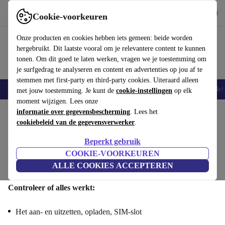
Download de app
Downloaden
Cookie-voorkeuren
Gebruik refurbed snel en eenvoudig
Onze producten en cookies hebben iets gemeen: beide worden
hergebruikt. Dit laatste vooral om je relevantere content te kunnen
tonen. Om dit goed te laten werken, vragen we je toestemming om
je surfgedrag te analyseren en content en advertenties op jou af te
stemmen met first-party en third-party cookies. Uiteraard alleen
Smartphones
Laptops
Tablets
Smartwatches
Accessoires
Koptelef
met jouw toestemming. Je kunt de
cookie-instellingen
op elk
moment wijzigen. Lees onze
informatie over gegevensbescherming
. Lees het
Verkoop je Sony Xperia 5 3 : Functionaliteit
cookiebeleid van de gegevensverwerker
.
Stap 1/4
Beperkt gebruik
COOKIE-VOORKEUREN
Functionaliteit
Specificaties
Aanbod
Persoonlijke
ALLE COOKIES ACCEPTEREN
informatie
Controleer of alles werkt:
Het aan- en uitzetten, opladen, SIM-slot