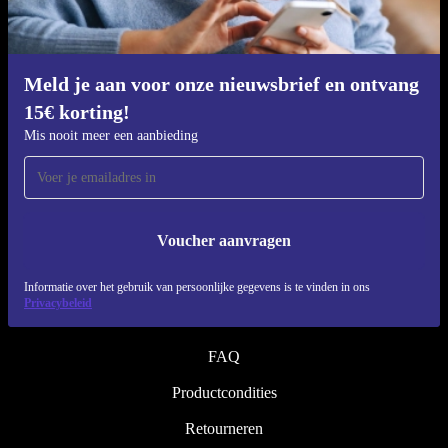
Refurbishing proces
Duurzaamheid
Kwaliteit
Meld je aan voor onze nieuwsbrief en ontvang
15€ korting!
Over ons
Mis nooit meer een aanbieding
Werken bij refurbed
Blog
Pers
Voucher aanvragen
↪ Engineering
Informatie over het gebruik van persoonlijke gegevens is te vinden in ons
Privacybeleid
HELP
FAQ
Productcondities
Retourneren