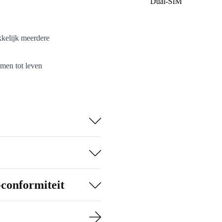
Dual-SIM
kelijk meerdere
omen tot leven
665-processor
.
 selfies dankzij
of spontane
en tegelijk en
-conformiteit
chterkant