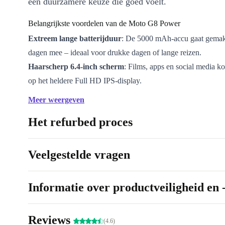
een duurzamere keuze die goed voelt.
Belangrijkste voordelen van de Moto G8 Power
Extreem lange batterijduur
: De 5000 mAh-accu gaat gemak
dagen mee – ideaal voor drukke dagen of lange reizen.
Haarscherp 6.4-inch scherm
: Films, apps en social media k
op het heldere Full HD IPS-display.
Razendsnelle prestaties
: Dankzij de Qualcomm Snapdragon 
Meer weergeven
en 4 GB werkgeheugen schakel je soepel tussen apps en taken
Het refurbed proces
Veelzijdige camera’s
: Leg elke dag vast met heldere foto’s en
de 16 MP frontcamera. Perfect voor videochats, social media 
momenten.
Veelgestelde vragen
Dual-SIM & uitbreidbaar geheugen
: Gebruik twee simkaart
breid het geheugen uit tot 512 GB met een microSD-kaart.
Informatie over productveiligheid en 
Veilig en vlot ontgrendelen
: De vingerafdruksensor aan de a
ontgrendelt je toestel snel en veilig.
Reviews
(4.6)