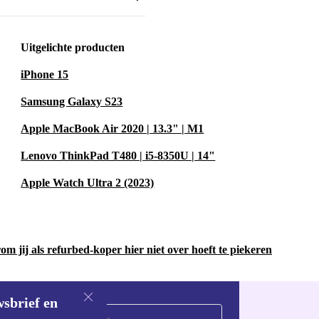
litatief
reinigd en
Uitgelichte producten
raag je bij aan
iPhone 15
Samsung Galaxy S23
 elektronisch
Apple MacBook Air 2020 | 13.3" | M1
Lenovo ThinkPad T480 | i5-8350U | 14"
erkt als nieuw en
Apple Watch Ultra 2 (2023)
, mocht er toch
is eenvoudig en
m jij als refurbed-koper hier niet over hoeft te piekeren
wsbrief en
 privé