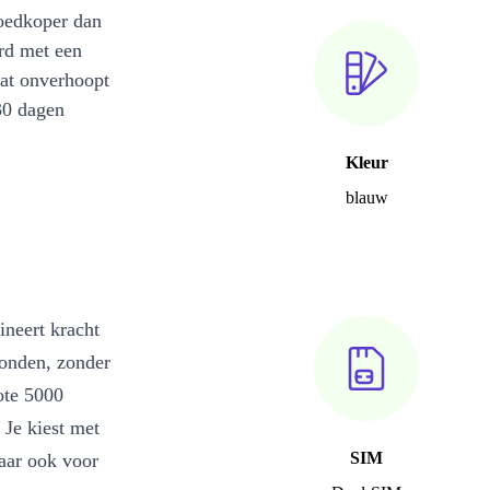
oedkoper dan
rd met een
at onverhoopt
30 dagen
Kleur
blauw
neert kracht
bonden, zonder
ote 5000
 Je kiest met
SIM
aar ook voor