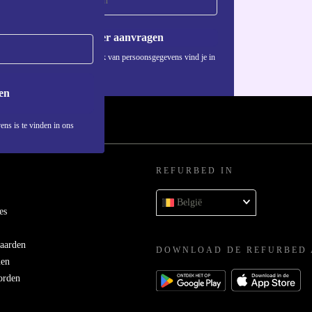
é eenvoudig
Voucher aanvragen
Informatie over het gebruik van persoonsgegevens vind je in
ons
privacybeleid
.
en
 appen zonder
ens is te vinden in ons
REFURBED IN
amera maken
België
 te leggen.
es
ze?
aarden
DOWNLOAD DE REFURBED 
men
one een nieuw
orden
– een kleine