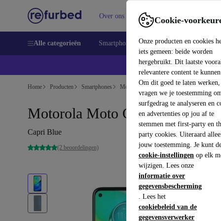
Over ons
Verkopen
Support
Cookie-voorkeur
Onze producten en cookies h
Alle categorieën
Smartphones
Laptops
Tablets
Sm
iets gemeen: beide worden
hergebruikt. Dit laatste voor
relevantere content te kunnen
Om dit goed te laten werken,
Home
Producten
Smartphones
Motorola Mobiele Telefoons
vragen we je toestemming om
surfgedrag te analyseren en c
Motorola Moto G8 Power
en advertenties op jou af te
stemmen met first-party en th
Capri Blue
party cookies. Uiteraard alle
jouw toestemming. Je kunt d
(2 beoordelingen)
cookie-instellingen
op elk m
wijzigen. Lees onze
informatie over
gegevensbescherming
. Lees het
cookiebeleid van de
gegevensverwerker