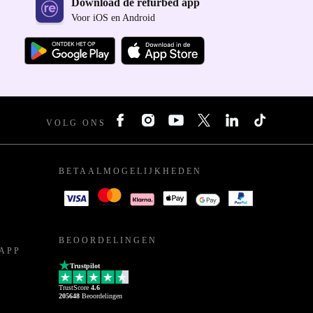
Download de refurbed app
Voor iOS en Android
VOLG ONS
BETAALMOGELIJKHEDEN
BEOORDELINGEN
APP
Trustpilot
TrustScore
4.6
205648
Beoordelingen