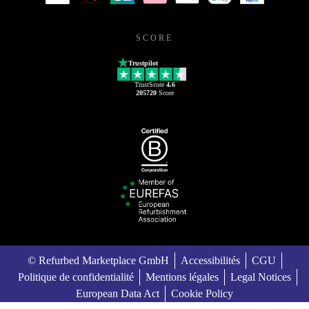
SCORE
Trustpilot
TrustScore
4.6
205720
Score
© Refurbed Marketplace GmbH
Accessibilités
CGU
Politique de confidentialité
Mentions légales
Legal Notices
European Data Act
Cookie Policy