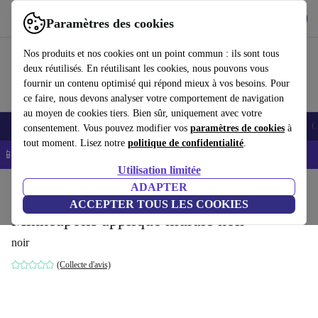
Télécharger l'application
Télécharger
Paramètres des cookies
Utilisez refurbed rapidement et facilement
Nos produits et nos cookies ont un point commun : ils sont tous
deux réutilisés. En réutilisant les cookies, nous pouvons vous
fournir un contenu optimisé qui répond mieux à vos besoins. Pour
ce faire, nous devons analyser votre comportement de navigation
au moyen de cookies tiers. Bien sûr, uniquement avec votre
Smartphones
Laptops
Tablettes
Montres connectées
Accessoires
C
consentement. Vous pouvez modifier vos
paramètres de cookies
à
tout moment. Lisez notre
politique de confidentialité
.
📱 -5% EXTRA sur les iPhones – Code : IPHONEDEAL -
CGV
Utilisation limitée
Accueil
Produits
Ménage
Meubles
ADAPTER
ACCEPTER TOUS LES COOKIES
Minneapolis applique murale noir
noir
(Collecte d'avis)