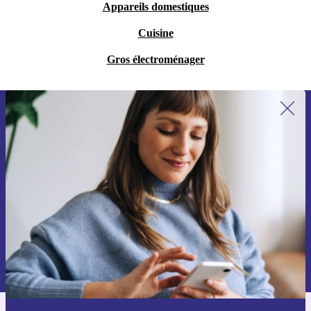
Appareils domestiques
Cuisine
Gros électroménager
Inscrivez-vous à notre newsletter pour
la première fois et économisez 15 € !
Ne manquez plus aucune offre.
Voucher aanvragen
Retrouvez les informations sur l'utilisation des données personnelles
dans notre
politique de confidentialité
.