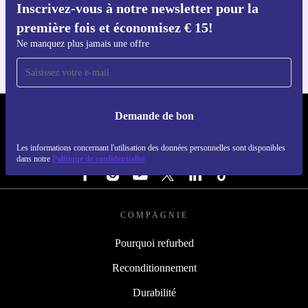
Inscrivez-vous à notre newsletter pour la
Téléchargez l'application refurbed
première fois et économisez € 15!
Pour iOS et Android
Ne manquez plus jamais une offre
Demande de bon
REFURBED BELGIQUE - RETHINK NEW.
Les informations concernant l'utilisation des données personnelles sont disponibles
SUIVEZ-NOUS
dans notre
Politique de confidentialité
COMPAGNIE
Pourquoi refurbed
Reconditionnement
Durabilité