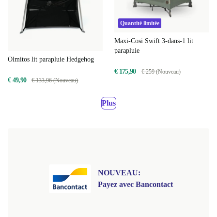
Quantité limitée
Maxi-Cosi Swift 3-dans-1 lit
parapluie
Olmitos lit parapluie Hedgehog
€ 175,90
€ 259 (Nouveau)
€ 49,90
€ 133,96 (Nouveau)
Plus
NOUVEAU:
Payez avec Bancontact