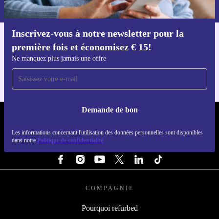
dans notre
politique de confidentialité
.
Inscrivez-vous à notre newsletter pour la
Téléchargez l'application refurbed
première fois et économisez € 15!
Pour iOS et Android
Ne manquez plus jamais une offre
Demande de bon
REFURBED BELGIQUE - RETHINK NEW.
Les informations concernant l'utilisation des données personnelles sont disponibles
dans notre
Politique de confidentialité
SUIVEZ-NOUS
COMPAGNIE
Pourquoi refurbed