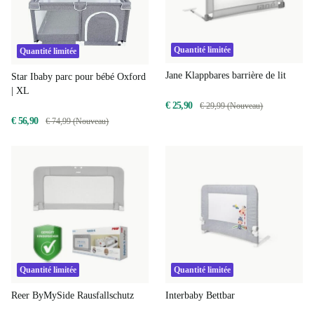
Quantité limitée
Quantité limitée
Jane Klappbares barrière de lit
Star Ibaby parc pour bébé Oxford
| XL
€ 25,90
€ 29,99 (Nouveau)
€ 56,90
€ 74,99 (Nouveau)
Quantité limitée
Quantité limitée
Reer ByMySide Rausfallschutz
Interbaby Bettbar