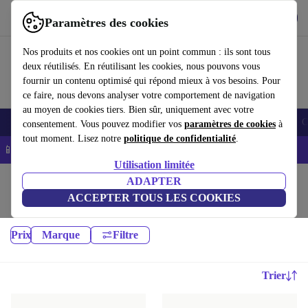
Télécharger l'application
Télécharger
Paramètres des cookies
Utilisez refurbed rapidement et facilement
Nos produits et nos cookies ont un point commun : ils sont tous
deux réutilisés. En réutilisant les cookies, nous pouvons vous
fournir un contenu optimisé qui répond mieux à vos besoins. Pour
ce faire, nous devons analyser votre comportement de navigation
au moyen de cookies tiers. Bien sûr, uniquement avec votre
Smartphones
Laptops
Tablettes
Montres connectées
Accessoires
C
consentement. Vous pouvez modifier vos
paramètres de cookies
à
tout moment. Lisez notre
politique de confidentialité
.
📱 -5% EXTRA sur les iPhones – Code : IPHONEDEAL -
CGV
Utilisation limitée
Accueil
Bébés & enfants
ADAPTER
ACCEPTER TOUS LES COOKIES
Berceaux:
Prix
Marque
Filtre
Trier