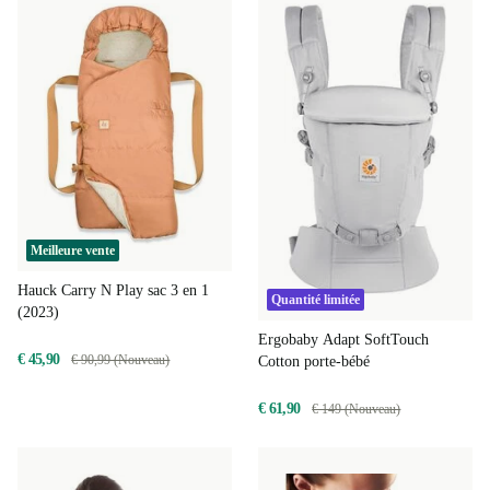
Meilleure vente
Hauck Carry N Play sac 3 en 1
Quantité limitée
(2023)
Ergobaby Adapt SoftTouch
€ 45,90
€ 90,99 (Nouveau)
Cotton porte-bébé
€ 61,90
€ 149 (Nouveau)