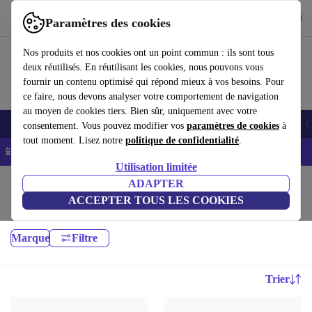
Télécharger l'application
Télécharger
Paramètres des cookies
Utilisez refurbed rapidement et facilement
Nos produits et nos cookies ont un point commun : ils sont tous
deux réutilisés. En réutilisant les cookies, nous pouvons vous
fournir un contenu optimisé qui répond mieux à vos besoins. Pour
ce faire, nous devons analyser votre comportement de navigation
au moyen de cookies tiers. Bien sûr, uniquement avec votre
Smartphones
Laptops
Tablettes
Montres connectées
Accessoires
C
consentement. Vous pouvez modifier vos
paramètres de cookies
à
tout moment. Lisez notre
politique de confidentialité
.
📱 -5% EXTRA sur les iPhones – Code : IPHONEDEAL -
CGV
Utilisation limitée
Accueil
Bébés & enfants
ADAPTER
ACCEPTER TOUS LES COOKIES
Nacelles & Accessoires:
Marque
Filtre
Trier