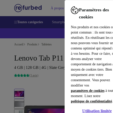
À propos
Vendre
Aide
Paramètres des
cookies
Toutes catégories
Smartphones
Laptops
Tablettes
Nos produits et nos cookies o
point commun : ils sont tous
réutilisés. En réutilisant les c
nous pouvons vous fournir u
Accueil
Produits
Tablettes
contenu optimisé qui répond
à vos besoins. Pour ce faire, 
Lenovo Tab P11 Plus | 11"
devons analyser votre
comportement de navigation 
4 GB | 128 GB | 4G | Slate Grey
moyen de cookies tiers. Bien 
uniquement avec votre
(3 avis)
consentement. Vous pouvez
modifier vos
paramètres de cookies
à tou
moment. Lisez notre
politique de confidentialité
.
Utilisation limitée