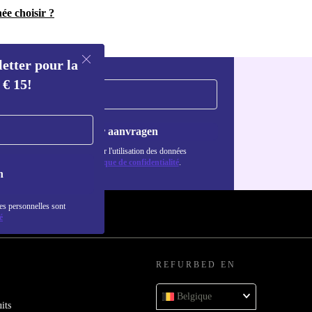
ée choisir ?
letter pour la
 € 15!
Voucher aanvragen
Retrouvez les informations sur l'utilisation des données
personnelles dans notre
politique de confidentialité
.
n
es personnelles sont
é
REFURBED EN
Belgique
its