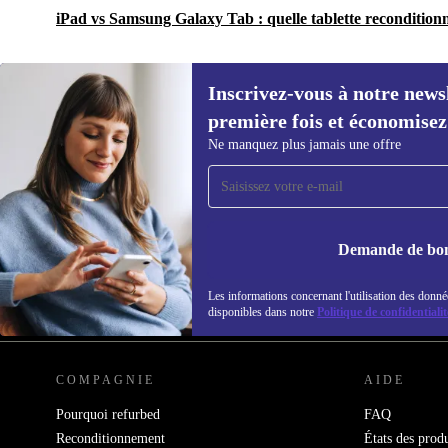
iPad vs Samsung Galaxy Tab : quelle tablette reconditionn
Inscrivez-vous à notre news
première fois et économisez
Ne manquez plus jamais une offre
Inscrivez-vous à notre newsletter pour
la première fois et économisez 15 € !
Ne manquez plus aucune offre.
Demande de bo
Les informations concernant l'utilisation des donné
REFURBED BELGIQUE - RETHINK NEW.
disponibles dans notre
Politique de confidentialit
COMPAGNIE
AIDE
Pourquoi refurbed
FAQ
Reconditionnement
États des produ