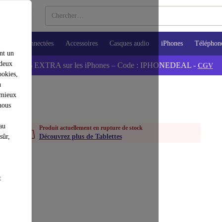
Montres connectées
Accessoires
Casques audio
iPhones
Téléphon
nt un
 deux
📱 -5% EXTRA sur les iPhones – Code : IPHONEDEAL -
CGV
ookies,
n
 mieux
nous
au
Produit actuellement en rupture de stock
sûr,
Découvrez plus de Tablettes
t