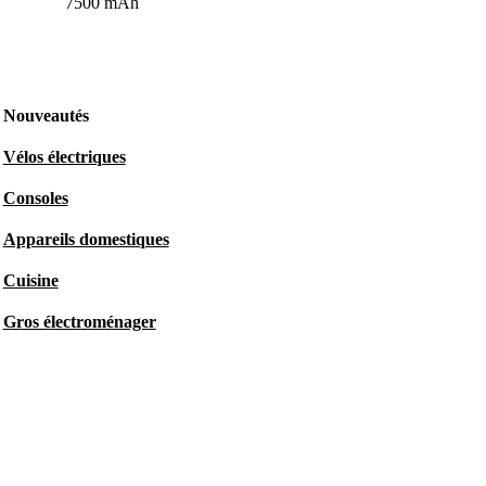
7500 mAh
Nouveautés
Vélos électriques
Consoles
Appareils domestiques
Cuisine
Gros électroménager