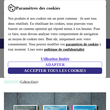
Télécharger l'application
Télécharger
Paramètres des cookies
Utilisez refurbed rapidement et facilement
Nos produits et nos cookies ont un point commun : ils sont tous
deux réutilisés. En réutilisant les cookies, nous pouvons vous
fournir un contenu optimisé qui répond mieux à vos besoins. Pour
ce faire, nous devons analyser votre comportement de navigation
au moyen de cookies tiers. Bien sûr, uniquement avec votre
Smartphones
Laptops
Tablettes
Montres connectées
Accessoires
C
consentement. Vous pouvez modifier vos
paramètres de cookies
à
tout moment. Lisez notre
politique de confidentialité
.
Accueil
Produits
Ménage
Meubles
Utilisation limitée
ADAPTER
Julius Shulman. Modernism Rediscovered
ACCEPTER TOUS LES COOKIES
blanc
(Collecte d'avis)