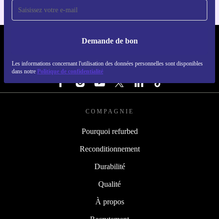
Demande de bon
REFURBED BELGIQUE - RETHINK NEW.
Les informations concernant l'utilisation des données personnelles sont disponibles
SUIVEZ-NOUS
dans notre
Politique de confidentialité
COMPAGNIE
Pourquoi refurbed
Reconditionnement
Durabilité
Qualité
À propos