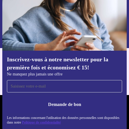
Voucher aanvragen
Retrouvez les informations sur l'utilisation des données personnelles
dans notre
politique de confidentialité
.
Inscrivez-vous à notre newsletter pour la
Téléchargez l'application refurbed
première fois et économisez € 15!
Pour iOS et Android
Ne manquez plus jamais une offre
Demande de bon
REFURBED BELGIQUE - RETHINK NEW.
Les informations concernant l'utilisation des données personnelles sont disponibles
SUIVEZ-NOUS
dans notre
Politique de confidentialité