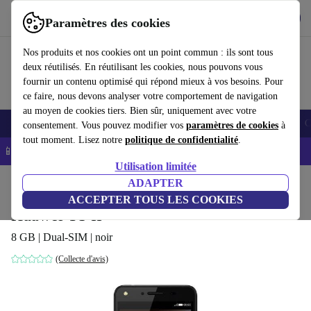
Télécharger l'application
Télécharger
Paramètres des cookies
Utilisez refurbed rapidement et facilement
Nos produits et nos cookies ont un point commun : ils sont tous
deux réutilisés. En réutilisant les cookies, nous pouvons vous
fournir un contenu optimisé qui répond mieux à vos besoins. Pour
ce faire, nous devons analyser votre comportement de navigation
au moyen de cookies tiers. Bien sûr, uniquement avec votre
Smartphones
Laptops
Tablettes
Montres connectées
Accessoires
C
consentement. Vous pouvez modifier vos
paramètres de cookies
à
tout moment. Lisez notre
politique de confidentialité
.
📱 -5% EXTRA sur les iPhones – Code : IPHONEDEAL -
CGV
Utilisation limitée
Accueil
Produits
Téléphones & Smartphones
ADAPTER
Téléphones Huawei
ACCEPTER TOUS LES COOKIES
Huawei Y5 II
8 GB | Dual-SIM | noir
(Collecte d'avis)