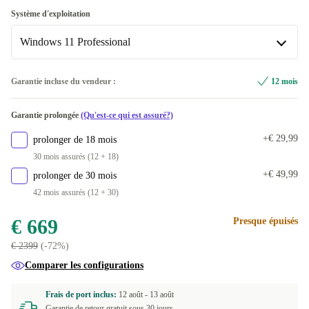
Disponible dans d'autres variantes
Optimale
Système d'exploitation
500 GB
+€ 341
Disponible dans d'autres variantes
Windows 11 Professional
Neuve
+€ 6
Windows 11 Professional
Garantie incluse du vendeur :
12 mois
Disponible dans d'autres variantes
Garantie prolongée
(Qu'est-ce qui est assuré?)
Windows 11 Home
+€ 341
+€ 29,99
prolonger de 18 mois
30 mois assurés (12 + 18)
+€ 49,99
prolonger de 30 mois
42 mois assurés (12 + 30)
€ 669
Presque épuisés
€ 2399
(-72%)
Comparer les configurations
Frais de port inclus:
12 août -
13 août
Garantie de retour gratuit sous 30 jours