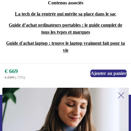
Contenus associés
La tech de la rentrée qui mérite sa place dans le sac
Guide d’achat ordinateurs portables : le guide complet de
tous les types et marques
Guide d'achat laptop : trouve le laptop vraiment fait pour ta
vie
€ 669
Ajouter au panier
€ 2399
(-72%)
Inscrivez-vous à notre newsletter pour
la première fois et économisez 15 € !
Ne manquez plus aucune offre.