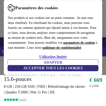
Télécharger l'application
Télécharger
Paramètres des cookies
Utilisez refurbed rapidement et facilement
Nos produits et nos cookies ont un point commun : ils sont tous
deux réutilisés. En réutilisant les cookies, nous pouvons vous
fournir un contenu optimisé qui répond mieux à vos besoins. Pour
ce faire, nous devons analyser votre comportement de navigation
au moyen de cookies tiers. Bien sûr, uniquement avec votre
Smartphones
Laptops
Tablettes
Montres connectées
Accessoires
C
consentement. Vous pouvez modifier vos
paramètres de cookies
à
tout moment. Lisez notre
politique de confidentialité
.
📱 -5% EXTRA sur les iPhones – Code : IPHONEDEAL -
CGV
Utilisation limitée
Accueil
Produits
Ordinateurs portables
ADAPTER
Ordinateurs portables Dell
ACCEPTER TOUS LES COOKIES
Dell Precision 7550 | i7-10750H |
15.6-pouces
€ 669
€ 2399
8 GB | 256 GB SSD | FHD | Rétroéclairage du clavier
| Quadro T1000 | Win 11 Pro | DE
(5 avis)