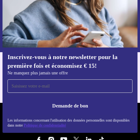
Voucher aanvragen
Retrouvez les informations sur l'utilisation des données personnelles
dans notre
politique de confidentialité
.
Inscrivez-vous à notre newsletter pour la
première fois et économisez € 15!
Téléchargez l'application refurbed
Pour iOS et Android
Ne manquez plus jamais une offre
Demande de bon
REFURBED BELGIQUE - RETHINK NEW.
Les informations concernant l'utilisation des données personnelles sont disponibles
dans notre
Politique de confidentialité
SUIVEZ-NOUS