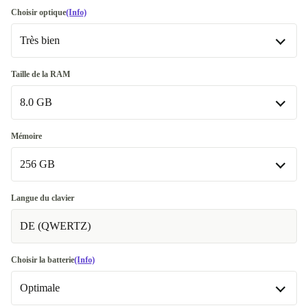
Choisir optique
(Info)
Très bien
Très bien
Taille de la RAM
8.0 GB
Excellent
+€ 101
8.0 GB
Mémoire
256 GB
16.0 GB
+€ 30
32.0 GB
256 GB
+€ 110
Langue du clavier
Disponible dans d'autres variantes
DE (QWERTZ)
512 GB
+€ 30
64.0 GB
+€ 721
1000 GB
+€ 70
Choisir la batterie
(Info)
Optimale
2000 GB
+€ 140