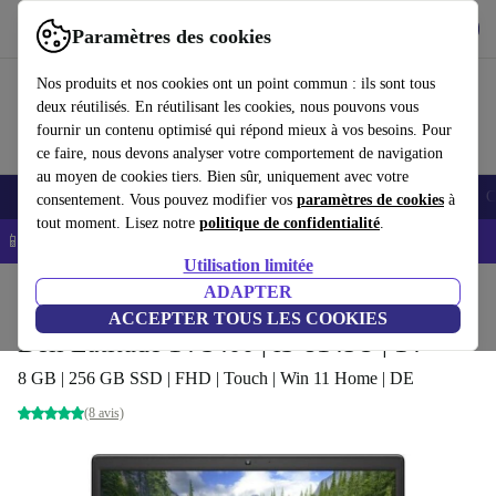
Télécharger l'application
Télécharger
Paramètres des cookies
Utilisez refurbed rapidement et facilement
Nos produits et nos cookies ont un point commun : ils sont tous
deux réutilisés. En réutilisant les cookies, nous pouvons vous
fournir un contenu optimisé qui répond mieux à vos besoins. Pour
ce faire, nous devons analyser votre comportement de navigation
au moyen de cookies tiers. Bien sûr, uniquement avec votre
Smartphones
Laptops
Tablettes
Montres connectées
Accessoires
C
consentement. Vous pouvez modifier vos
paramètres de cookies
à
tout moment. Lisez notre
politique de confidentialité
.
📱 -5% EXTRA sur les iPhones – Code : IPHONEDEAL -
CGV
Utilisation limitée
Accueil
Produits
Ordinateurs portables
ADAPTER
Ordinateurs portables Dell
ACCEPTER TOUS LES COOKIES
Dell Latitude 14 3400 | i3-8145U | 14"
8 GB | 256 GB SSD | FHD | Touch | Win 11 Home | DE
(8 avis)