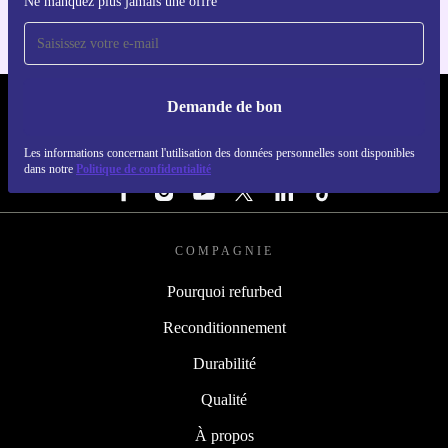
Ne manquez plus jamais une offre
Demande de bon
REFURBED BELGIQUE - RETHINK NEW.
Les informations concernant l'utilisation des données personnelles sont disponibles
SUIVEZ-NOUS
dans notre
Politique de confidentialité
COMPAGNIE
Pourquoi refurbed
Reconditionnement
Durabilité
Qualité
À propos