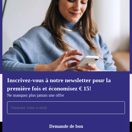
Inscrivez-vous à notre newsletter pour
la première fois et économisez 15 € !
Ne manquez plus aucune offre.
Voucher aanvragen
Retrouvez les informations sur l'utilisation des données personnelles
dans notre
politique de confidentialité
.
Inscrivez-vous à notre newsletter pour la
Téléchargez l'application refurbed
première fois et économisez € 15!
Pour iOS et Android
Ne manquez plus jamais une offre
Demande de bon