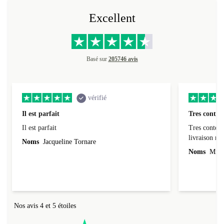
Excellent
Basé sur
205746 avis
vérifié
Il est parfait
Tres conten
Il est parfait
Tres content
livraiso
Noms
Jacqueline Tornare
Noms
Mme 
Nos avis 4 et 5 étoiles