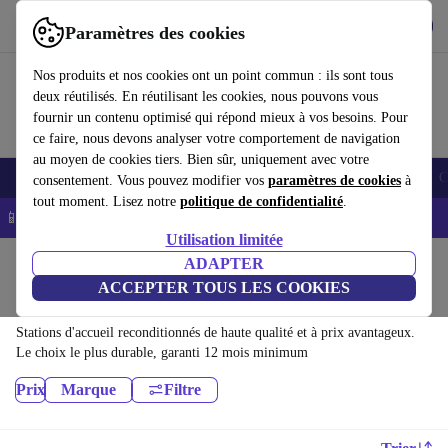
Télécharger l'application
Télécharger
Paramètres des cookies
Utilisez refurbed rapidement et facilement
Nos produits et nos cookies ont un point commun : ils sont tous
deux réutilisés. En réutilisant les cookies, nous pouvons vous
fournir un contenu optimisé qui répond mieux à vos besoins. Pour
ce faire, nous devons analyser votre comportement de navigation
au moyen de cookies tiers. Bien sûr, uniquement avec votre
Smartphones
Laptops
Tablettes
Montres connectées
Accessoires
C
consentement. Vous pouvez modifier vos
paramètres de cookies
à
tout moment. Lisez notre
politique de confidentialité
.
📱 -5% EXTRA sur les iPhones – Code : IPHONEDEAL -
CGV
Utilisation limitée
Accueil
Produits
Accessoires
ADAPTER
ACCEPTER TOUS LES COOKIES
Stations d'accueil:
Stations d'accueil reconditionnés de haute qualité et à prix avantageux.
Le choix le plus durable, garanti 12 mois minimum
Prix
Marque
Filtre