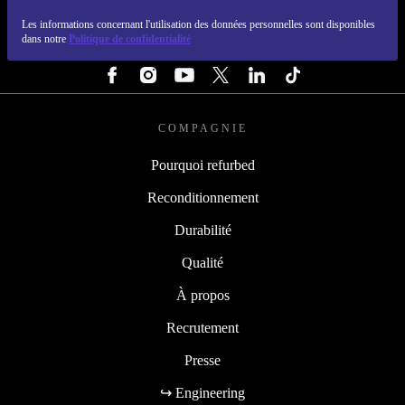
REFURBED BELGIQUE - RETHINK NEW.
Les informations concernant l'utilisation des données personnelles sont disponibles
dans notre
Politique de confidentialité
SUIVEZ-NOUS
COMPAGNIE
Pourquoi refurbed
Reconditionnement
Durabilité
Qualité
À propos
Recrutement
Presse
↪ Engineering