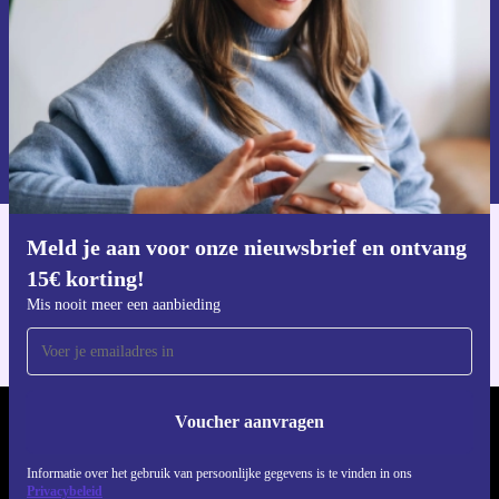
Voucher aanvragen
Informatie over het gebruik van persoonsgegevens vind je in ons
privacybeleid
.
Meld je aan voor onze nieuwsbrief en ontvang
Download de refurbed app
15€ korting!
Voor iOS en Android
Mis nooit meer een aanbieding
Voucher aanvragen
REFURBED NEDERLAND - RETHINK NEW.
Informatie over het gebruik van persoonlijke gegevens is te vinden in ons
VOLG ONS
Privacybeleid