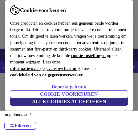
Download de app
Downloaden
Cookie-voorkeuren
Gebruik refurbed snel en eenvoudig
Onze producten en cookies hebben iets gemeen: beide worden
hergebruikt. Dit laatste vooral om je relevantere content te kunnen
tonen. Om dit goed te laten werken, vragen we je toestemming om
je surfgedrag te analyseren en content en advertenties op jou af te
stemmen met first-party en third-party cookies. Uiteraard alleen
Elektronica
Sport
E-Bikes
Yoga
Fietsen
Smartwatches
met jouw toestemming. Je kunt de
cookie-instellingen
op elk
moment wijzigen. Lees onze
📱5% EXTRA korting op alle iPhones – Code: IPHONEDEAL -
AV
informatie over gegevensbescherming
. Lees het
cookiebeleid van de gegevensverwerker
.
Home
Sport
Outdoor
Beperkt gebruik
Wandelen & Kamperen:
COOKIE-VOORKEUREN
ALLE COOKIES ACCEPTEREN
Gecertificeerd refurbished Wandelen & Kamperen onder 900€ – bespaar
tot 40%. 30 dagen retourrecht & 12 maanden garantie. Shop vandaag
nog duurzaam!
Filteren