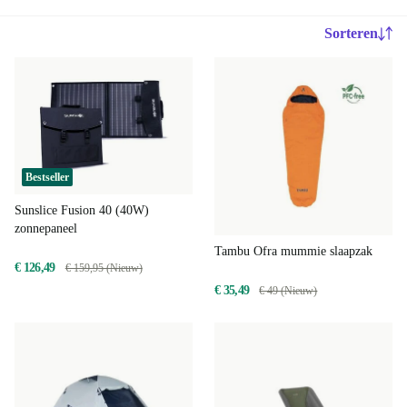
Sorteren
Bestseller
Sunslice Fusion 40 (40W)
zonnepaneel
Tambu Ofra mummie slaapzak
€ 126,49
€ 159,95 (Nieuw)
€ 35,49
€ 49 (Nieuw)