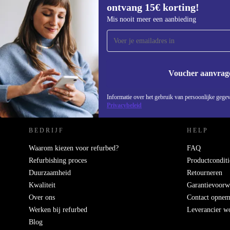
ontvang 15€ korting!
Meld je aan voor onze nieuwsbrief en
Mis nooit meer een aanbieding
ontvang €15 korting!
Mis nooit meer een aanbieding.
Voucher aanvrag
REFURBED NEDERLAND - RETHINK NEW.
Informatie over het gebruik van persoonlijke gegev
Privacybeleid
BEDRIJF
HELP
Waarom kiezen voor refurbed?
FAQ
Refurbishing proces
Productconditi
Duurzaamheid
Retourneren
Kwaliteit
Garantievoorw
Over ons
Contact opne
Werken bij refurbed
Leverancier w
Blog