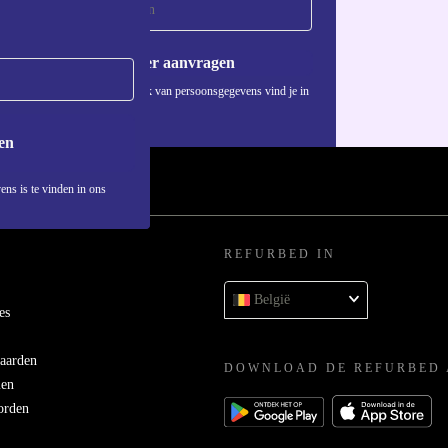
Voucher aanvragen
Informatie over het gebruik van persoonsgegevens vind je in
ons
privacybeleid
.
en
ens is te vinden in ons
REFURBED IN
België
es
aarden
DOWNLOAD DE REFURBED 
men
orden