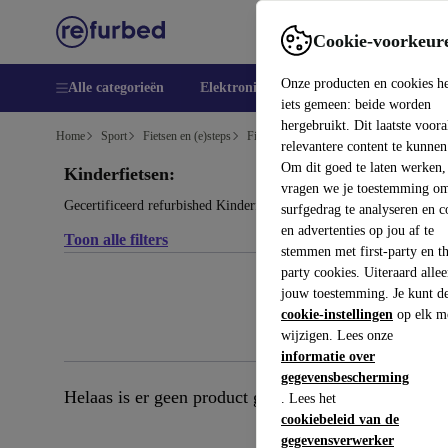
Cookie-voorkeur
Onze producten en cookies h
Alle categorieën
Elektronica
Sport
E-Bikes
Yog
iets gemeen: beide worden
hergebruikt. Dit laatste voor
Home
Sport
Fietsen en (e)steps
Fietsen
relevantere content te kunnen
Om dit goed te laten werken,
Kinderfietsen:
vragen we je toestemming om
Gecertificeerd refurbished Kinderfietsen onder 300€ – bespaar to
surfgedrag te analyseren en c
en advertenties op jou af te
Toon alle filters
stemmen met first-party en th
party cookies. Uiteraard alle
jouw toestemming. Je kunt d
cookie-instellingen
op elk m
wijzigen. Lees onze
informatie over
gegevensbescherming
Helaas is er geen product gevonden dat aan je zoekcr
. Lees het
cookiebeleid van de
gegevensverwerker