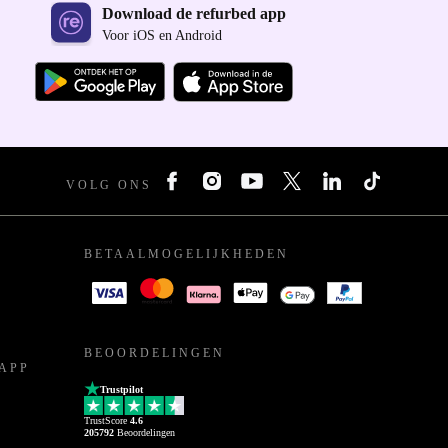
Download de refurbed app
Voor iOS en Android
VOLG ONS
BETAALMOGELIJKHEDEN
BEOORDELINGEN
APP
Trustpilot
TrustScore
4.6
205792
Beoordelingen